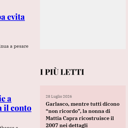
pa evita
tinua a pesare
I PIÙ LETTI
ie a
28 Luglio 2026
Garlasco, mentre tutti dicono
a il conto
“non ricordo”, la nonna di
Mattia Capra ricostruisce il
2007 nei dettagli
fthansa a