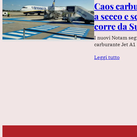
Caos carbu
a secco e s
corre da S
I nuovi Notam segna
carburante Jet A1 
Leggi tutto