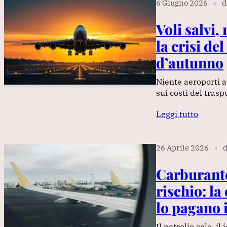
6 Giugno 2026
d
∎
Voli salvi,
la crisi de
d’autunno
Niente aeroporti a
sui costi del trasp
Leggi tutto
26 Aprile 2026
d
∎
Carburante 
rischio: la
lo pagano 
Il petrolio sale, i