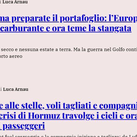
i
Luca Arnau
 ma preparate il portafoglio: l’Euro
l carburante e ora teme la stangata
 secco e nessuna estate a terra. Ma la guerra nel Golfo con
orto aereo
i
Luca Arnau
alle stelle, voli tagliati e compagn
 crisi di Hormuz travolge i cieli e or
i passeggeri
l jet fuel scarseggia e le compagnie iniziano a tagliare: da Lu