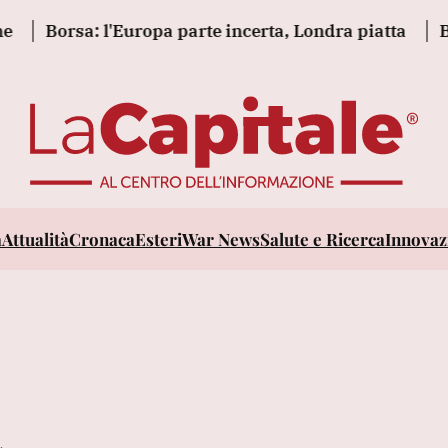
Borsa: l'Europa parte incerta, Londra piatta
Borsa:
a
Attualità
Cronaca
Esteri
War News
Salute e Ricerca
Innovazi