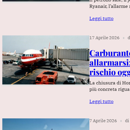
Ryanair, l’allarme 
Leggi tutto
17 Aprile 2026
d
∎
Carburante
allarmarsi:
rischio ogg
La chiusura di Hor
più concreta rigua
Leggi tutto
7 Aprile 2026
di
∎