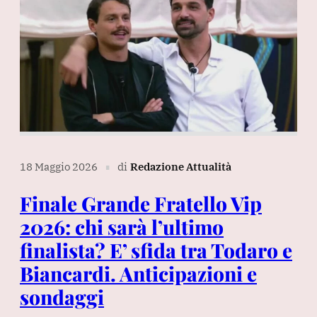
18 Maggio 2026
di
Redazione Attualità
∎
Finale Grande Fratello Vip
2026: chi sarà l’ultimo
finalista? E’ sfida tra Todaro e
Biancardi. Anticipazioni e
sondaggi