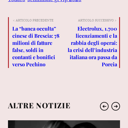
< ARTICOLO PRECEDENTE
ARTICOLO SUCCESSIVO >
La “banca occulta”
Electrolux, 1.700
cinese di Brescia: 78
licenziamenti e la
milioni di fatture
rabbia degli operai:
false, soldi in
la crisi dell’industria
contanti e bonifici
italiana ora passa da
verso Pechino
Porcia
ALTRE NOTIZIE
➔
➔