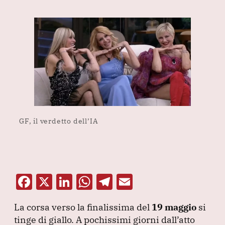
GF, il verdetto dell’IA
F
X
Li
W
T
E
a
n
h
el
m
La corsa verso la finalissima del
19 maggio
si
c
k
at
e
ai
tinge di giallo.
A pochissimi giorni dall’atto