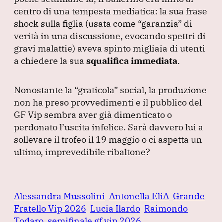
centro di una tempesta mediatica: la sua frase
shock sulla figlia
(usata come
“garanzia”
di
verità in una discussione, evocando spettri di
gravi malattie
) aveva spinto migliaia di utenti
a chiedere la sua
squalifica immediata
.
Nonostante la
“graticola”
social, la produzione
non ha preso provvedimenti e il pubblico del
GF Vip sembra aver già dimenticato o
perdonato l’uscita infelice.
Sarà davvero lui a
sollevare il trofeo il 19 maggio o ci aspetta un
ultimo, imprevedibile ribaltone?
Alessandra Mussolini
Antonella EliA
Grande
Fratello Vip 2026
Lucia Ilardo
Raimondo
Todaro
semifinale gf vip 2026