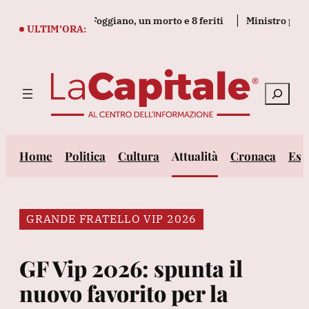
Vai
i si ribalta nel Foggiano, un morto e 8 feriti
Ministro pachista
al
ULTIM’ORA:
contenuto
Cerca
Home
Politica
Cultura
Attualità
Cronaca
Est
GRANDE FRATELLO VIP 2026
GF Vip 2026: spunta il
nuovo favorito per la