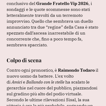
e
e
s
gr
l
conclusivo del
Grande Fratello Vip 2026
, i
b
dI
A
a
sondaggi e le quote scommesse sono stati
letteralmente travolti da un terremoto
o
n
p
m
improvviso.
Quello che sembrava un duello
o
p
annunciato tra due
“regine”
della Casa è stato
k
spezzato dall’ascesa inarrestabile di un
concorrente che, fino a poco tempo fa,
sembrava spacciato.
Colpo di scena
Contro ogni pronostico, è
Raimondo Todaro
il
nuovo uomo da battere.
L’ex volto
di
Amici
e
Ballando con le stelle
ha scalato le
gerarchie nel cuore del pubblico, piazzandosi
sul gradino più alto del podio virtuale.
Secondo le ultime rilevazioni Sisal, la sua
vittoria è ora la più probabile, segnando un