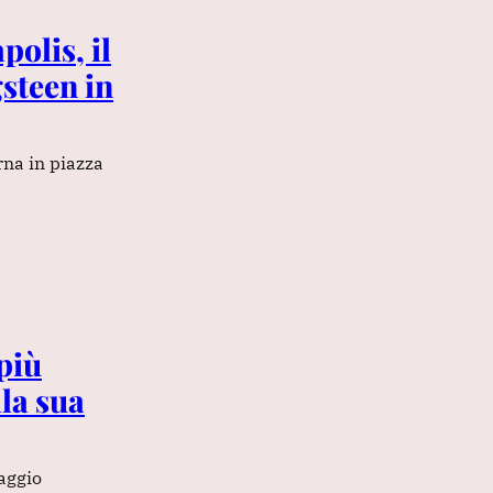
olis, il
gsteen in
rna in piazza
più
lla sua
aggio