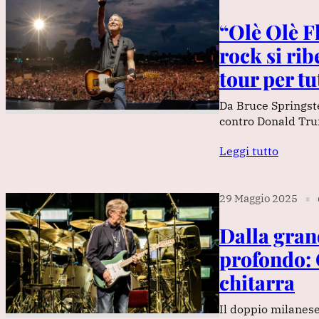
“Olè Olè F
rock si rib
tour per tu
Da Bruce Springste
contro Donald Tr
Leggi tutto
29 Maggio 2025
∎
Dalla gran
profondo: 
chitarra
Il doppio milanese