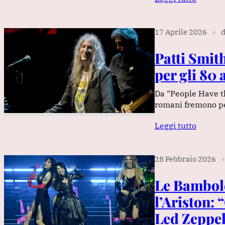
17 Aprile 2026
d
∎
Patti Smit
per gli 80
Da “People Have th
romani fremono pe
Leggi tutto
28 Febbraio 2026
∎
Le Bambole
l’Ariston: 
Led Zeppel