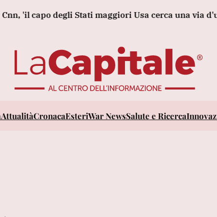
il capo degli Stati maggiori Usa cerca una via d'uscita d
a
Attualità
Cronaca
Esteri
War News
Salute e Ricerca
Innovazi