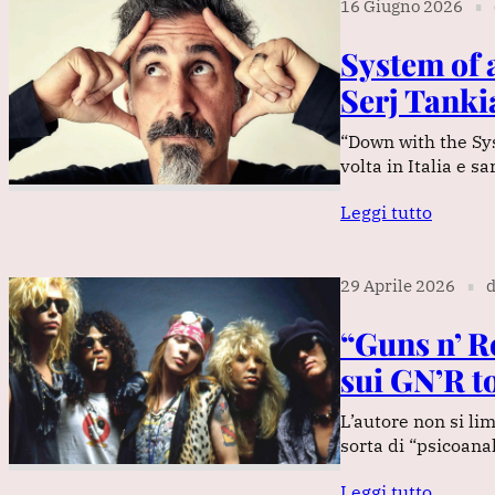
16 Giugno 2026
∎
System of a
Serj Tanki
“Down with the Sys
volta in Italia e s
Leggi tutto
29 Aprile 2026
d
∎
“Guns n’ Ro
sui GN’R t
L’autore non si li
sorta di “psicoanal
Leggi tutto