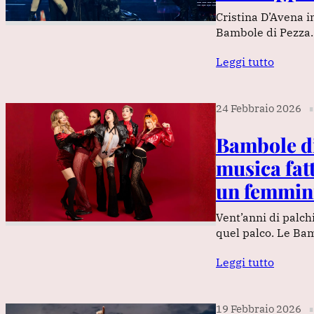
Cristina D’Avena i
Bambole di Pezza. 
Leggi tutto
24 Febbraio 2026
∎
Bambole di
musica fatt
un femmin
Vent’anni di palchi
quel palco. Le Ba
Leggi tutto
19 Febbraio 2026
∎