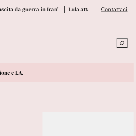
Contattaci
a guerra in Iran'
Lula attacca Rubio, 'odia il Brasil
Cerca
one e I.A.