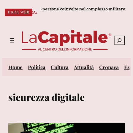
Vai
uove sanzioni per 5 persone coinvolte nel complesso militare russo
DARK WEB
al
ULTIM’ORA:
contenuto
Cerca
Home
Politica
Cultura
Attualità
Cronaca
Est
sicurezza digitale