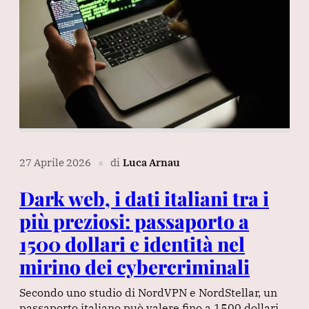
27 Aprile 2026
di
Luca Arnau
∎
Dark web, i dati italiani tra i
più preziosi: passaporto a
1500 dollari e identità nel
mirino dei cybercriminali
Secondo uno studio di NordVPN e NordStellar, un
passaporto italiano può valere fino a 1500 dollari