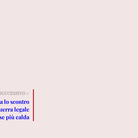
SUCCESSIVO >
a lo scontro
uerra legale
ase più calda