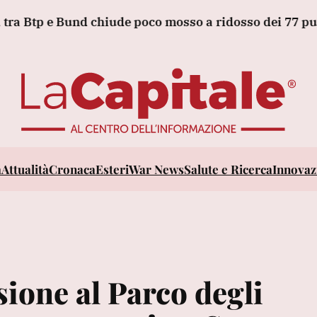
 e Bund chiude poco mosso a ridosso dei 77 punti bas
a
Attualità
Cronaca
Esteri
War News
Salute e Ricerca
Innovazi
ione al Parco degli