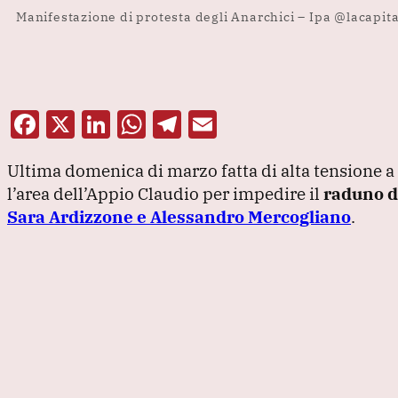
Manifestazione di protesta degli Anarchici – Ipa @lacapit
F
X
Li
W
T
E
a
n
h
el
m
Ultima domenica di marzo fatta di alta tensione a
c
k
at
e
ai
l’area dell’Appio Claudio per impedire il
raduno de
e
e
s
gr
l
Sara Ardizzone e Alessandro Mercogliano
.
b
dI
A
a
o
n
p
m
o
p
k