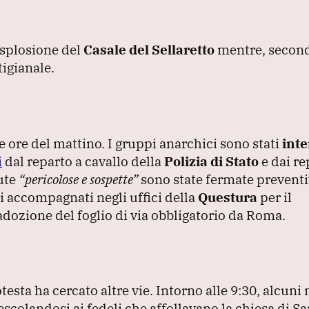
’esplosione del
Casale del Sellaretto
mentre, second
igianale.
me ore del mattino.
I gruppi anarchici sono stati
inte
i
dal reparto a cavallo della
Polizia di Stato
e dai re
nute
“pericolose e sospette”
sono state fermate prevent
ti accompagnati negli uffici della
Questura
per il
’adozione del foglio di via obbligatorio da Roma.
testa ha cercato altre vie.
Intorno alle 9:30, alcuni
scolandosi ai fedeli che affollavano la chiesa di S