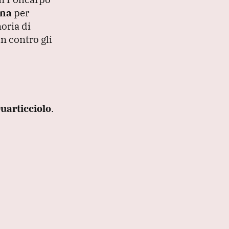
ana
per
oria di
n contro gli
uarticciolo
.