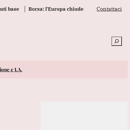
Contattaci
e
Borsa: l'Europa chiude positiva, Francoforte +0,
Cerca
one e I.A.