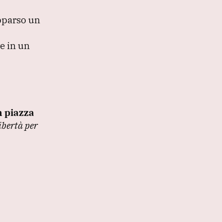
pparso un
e in un
in piazza
ibertà per