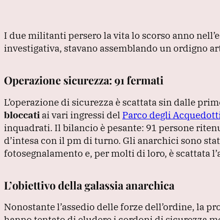
I due militanti persero la vita lo scorso anno nell
investigativa, stavano assemblando un ordigno art
Operazione sicurezza: 91 fermati
L’operazione di sicurezza è scattata sin dalle pri
bloccati
ai vari ingressi del
Parco degli Acquedott
inquadrati.
Il bilancio è pesante: 91 persone rite
d’intesa con il pm di turno.
Gli anarchici sono sta
fotosegnalamento e, per molti di loro, è scattata l
L’obiettivo della galassia anarchica
Nonostante l’assedio delle forze dell’ordine, la pro
hanno tentato di eludere i cordoni di sicurezza me