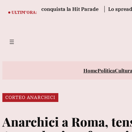
Vai
n Petal e conquista la Hit Parade
Lo spread tra Btp
al
ULTIM’ORA:
contenuto
Home
Politica
Cultur
CORTEO ANARCHICI
Anarchici a Roma, tens