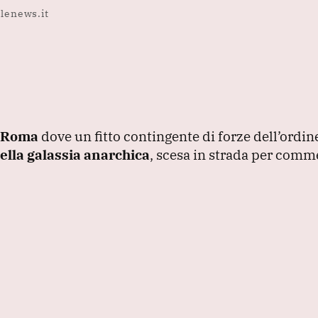
alenews.it
Roma
dove un fitto contingente di forze dell’ordin
lla galassia anarchica
, scesa in strada per com