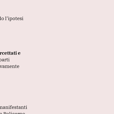
o l’ipotesi
rcettati e
parti
ivamente
 manifestanti
an Policarpo