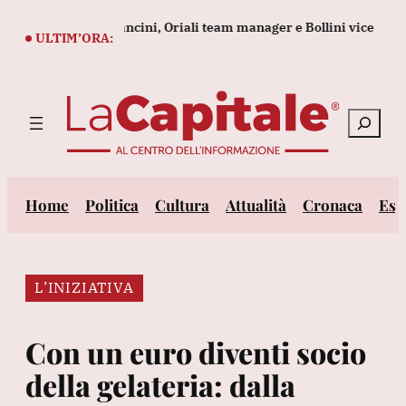
Vai
eta lo staff di Mancini, Oriali team manager e Bollini vice
Gli 
al
ULTIM’ORA:
contenuto
Cerca
Home
Politica
Cultura
Attualità
Cronaca
Est
L’INIZIATIVA
Con un euro diventi socio
della gelateria: dalla