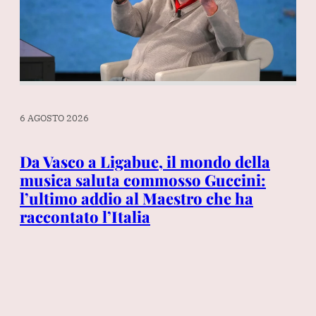
6 AGOSTO 2026
6 A
o
Da Vasco a Ligabue, il mondo della
Di
nto
musica saluta commosso Guccini:
Ti
dI:
l’ultimo addio al Maestro che ha
ab
raccontato l’Italia