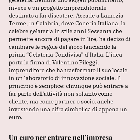
e
e
s
gr
l
invece è un progetto imprenditoriale
b
dI
A
a
destinato a far discutere.
Accade a Lamezia
Terme, in Calabria, dove Coneria Italiana, la
o
n
p
m
celebre gelateria in stile anni Sessanta che
o
p
permette ancora di pagare in lire, ha deciso di
k
cambiare le regole del gioco lanciando la
prima
“Gelateria Condivisa”
d’Italia.
L’idea
porta la firma di Valentino Pileggi,
imprenditore che ha trasformato il suo locale
in un laboratorio di innovazione sociale.
Il
principio è semplice: chiunque può entrare a
far parte dell’attività non soltanto come
cliente, ma come partner o socio, anche
investendo una cifra simbolica di appena un
euro.
Un euro per entrare nell’impresa