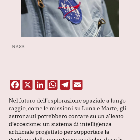
NASA
F
X
Li
W
T
E
a
n
h
el
m
Nel futuro dell’esplorazione spaziale a lungo
c
k
at
e
ai
raggio, come le missioni su Luna e Marte, gli
e
e
s
gr
l
astronauti potrebbero contare su un alleato
b
dI
A
a
d’eccezione: un sistema di intelligenza
artificiale progettato per supportare la
o
n
p
m
gestione delle emergenze mediche, dove la