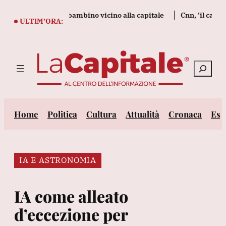
Vai
 morti tra cui un bambino vicino alla capitale
Cnn, 'il capo deg
al
ULTIM’ORA:
contenuto
Cerca
Home
Politica
Cultura
Attualità
Cronaca
Est
IA E ASTRONOMIA
IA come alleato
d’eccezione per