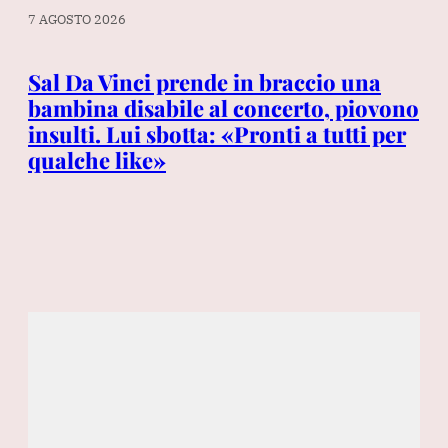
7 AGOSTO 2026
7 A
Sal Da Vinci prende in braccio una
Co
bambina disabile al concerto, piovono
Co
insulti. Lui sbotta: «Pronti a tutti per
at
qualche like»
ha