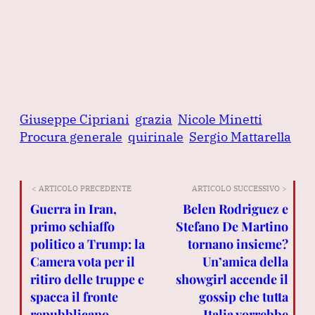
Giuseppe Cipriani
grazia
Nicole Minetti
Procura generale
quirinale
Sergio Mattarella
< ARTICOLO PRECEDENTE
ARTICOLO SUCCESSIVO >
Guerra in Iran,
Belen Rodriguez e
primo schiaffo
Stefano De Martino
politico a Trump: la
tornano insieme?
Camera vota per il
Un’amica della
ritiro delle truppe e
showgirl accende il
spacca il fronte
gossip che tutta
repubblicano
Italia vorrebbe