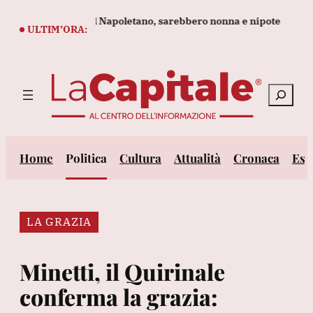
Vai
ovati in casa nel Napoletano, sarebbero nonna e nipote
Il petr
al
ULTIM’ORA:
contenuto
Cerca
Home
Politica
Cultura
Attualità
Cronaca
Est
LA GRAZIA
Minetti, il Quirinale
conferma la grazia: