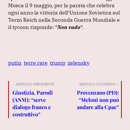
Mosca il 9 maggio, per la parata che celebra
ogni anno la vittoria dell’Unione Sovietica sul
Terzo Reich nella Seconda Guerra Mondiale e
il tycoon risponde:
“
Non vado
“.
putin
terre rare
trump
zelensky
< ARTICOLO PRECEDENTE
ARTICOLO SUCCESSIVO >
Giustizia, Parodi
Provenzano (PD):
(ANM): “serve
“Meloni non può
dialogo franco e
andare alla Cpac”
costruttivo”