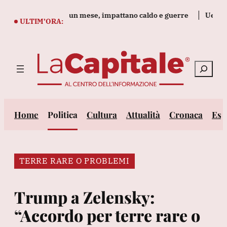
Vai
imentari +0,6% in un mese, impattano caldo e guerre
Ue, 'oggi
al
ULTIM’ORA:
contenuto
Cerca
Home
Politica
Cultura
Attualità
Cronaca
Est
TERRE RARE O PROBLEMI
Trump a Zelensky:
“Accordo per terre rare o