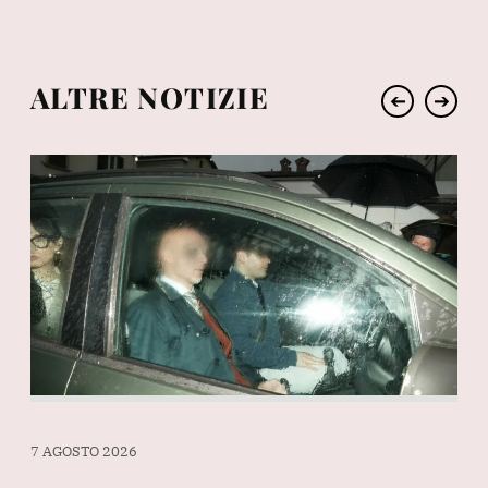
ALTRE NOTIZIE
➔
➔
7 AGOSTO 2026
7 A