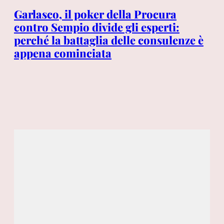
tro
Garlasco, il poker della Procura
Ce
 il
contro Sempio divide gli esperti:
ro
i
perché la battaglia delle consulenze è
ag
appena cominciata
on