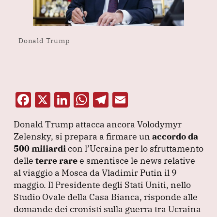
Donald Trump
F
X
Li
W
T
E
a
n
h
el
m
Donald Trump attacca ancora Volodymyr
c
k
at
e
ai
Zelensky, si prepara a firmare un
accordo da
e
e
s
gr
l
500 miliardi
con l’Ucraina per lo sfruttamento
b
dI
A
a
delle
terre rare
e smentisce le news relative
al viaggio a Mosca da Vladimir Putin il 9
o
n
p
m
maggio.
Il Presidente degli Stati Uniti, nello
o
p
Studio Ovale della Casa Bianca, risponde alle
k
domande dei cronisti sulla guerra tra Ucraina