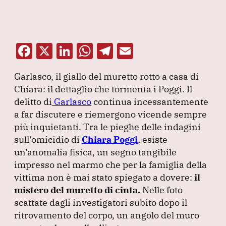
F
X
Li
W
T
E
a
n
h
el
m
Garlasco, il giallo del muretto rotto a casa di
c
k
at
e
ai
Chiara: il dettaglio che tormenta i Poggi.
Il
e
e
s
gr
l
delitto di
Garlasco
continua incessantemente
b
dI
A
a
a far discutere e riemergono vicende sempre
più inquietanti.
o
n
Tra le pieghe delle indagini
p
m
sull’omicidio di
Chiara Poggi
, esiste
o
p
un’anomalia fisica, un segno tangibile
k
impresso nel marmo che per la famiglia della
vittima non è mai stato spiegato a dovere:
il
mistero del muretto di cinta.
Nelle foto
scattate dagli investigatori subito dopo il
ritrovamento del corpo, un angolo del muro