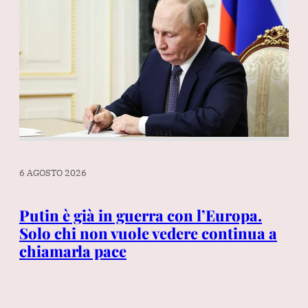
6 AGOSTO 2026
6 A
Putin è già in guerra con l’Europa.
Re
i
Solo chi non vuole vedere continua a
Co
chiamarla pace
do
su