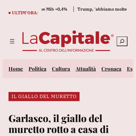
Vai
apre in rialzo, Ftse Mib +0,4%
Trump, 'abbiamo molte munizion
al
ULTIM’ORA:
contenuto
Cerca
Home
Politica
Cultura
Attualità
Cronaca
Est
IL GIALLO DEL MURETTO
Garlasco, il giallo del
muretto rotto a casa di