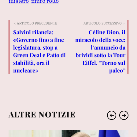
mistero
muro rotto
< ARTICOLO PRECEDENTE
ARTICOLO SUCCESSIVO >
Salvini rilancia:
Céline Dion, il
«Governo fino a fine
miracolo della voce:
legislatura, stop a
l’annuncio da
Green Deal e Patto di
brividi sotto la Tour
stabilità, ora il
Eiffel. “Torno sul
nucleare»
palco”
ALTRE NOTIZIE
➔
➔