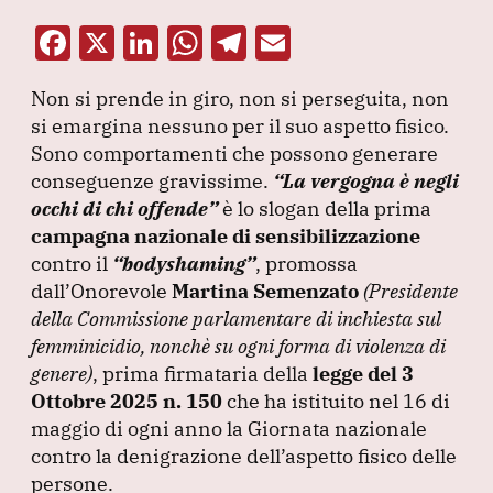
F
X
Li
W
T
E
a
n
h
el
m
Non si prende in giro, non si perseguita, non
c
k
at
e
ai
si emargina nessuno per il suo aspetto fisico.
e
e
s
gr
l
Sono comportamenti che possono generare
b
dI
A
a
conseguenze gravissime.
“La vergogna è negli
occhi di chi offende”
o
n
p
è lo slogan della prima
m
campagna nazionale di sensibilizzazione
o
p
contro il
“bodyshaming”
, promossa
k
dall’Onorevole
Martina Semenzato
(Presidente
della Commissione parlamentare di inchiesta sul
femminicidio, nonchè su ogni forma di violenza di
genere
)
, prima firmataria della
legge del 3
Ottobre 2025 n.
150
che ha istituito nel 16 di
maggio di ogni anno la Giornata nazionale
contro la denigrazione dell’aspetto fisico delle
persone.