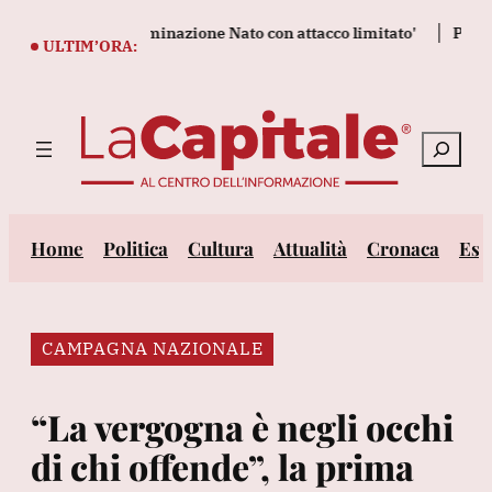
Vai
 testare la determinazione Nato con attacco limitato'
Protesta 
al
ULTIM’ORA:
contenuto
Cerca
Home
Politica
Cultura
Attualità
Cronaca
Est
CAMPAGNA NAZIONALE
“La vergogna è negli occhi
di chi offende”, la prima