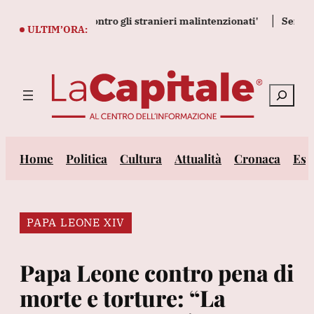
Vai
ani, 'unitevi contro gli stranieri malintenzionati'
Senato Usa
al
ULTIM’ORA:
contenuto
Cerca
Home
Politica
Cultura
Attualità
Cronaca
Est
PAPA LEONE XIV
Papa Leone contro pena di
morte e torture: “La