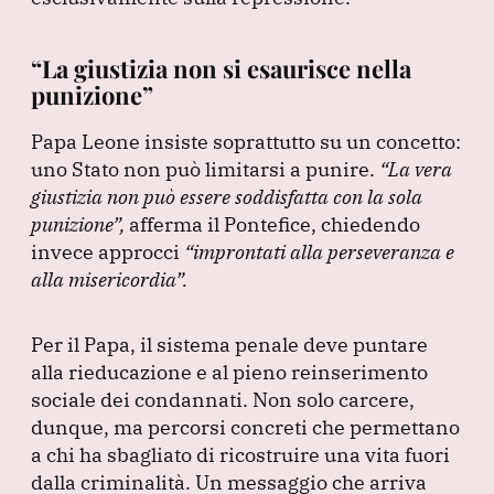
“La giustizia non si esaurisce nella
punizione”
Papa Leone insiste soprattutto su un concetto:
uno Stato non può limitarsi a punire.
“La vera
giustizia non può essere soddisfatta con la sola
punizione”
,
afferma il Pontefice, chiedendo
invece approcci
“improntati alla perseveranza e
alla misericordia”
.
Per il Papa, il sistema penale deve puntare
alla rieducazione e al pieno reinserimento
sociale dei condannati.
Non solo carcere,
dunque, ma percorsi concreti che permettano
a chi ha sbagliato di ricostruire una vita fuori
dalla criminalità.
Un messaggio che arriva