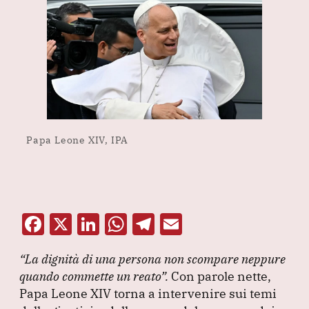
Papa Leone XIV, IPA
F
X
Li
W
T
E
a
n
h
el
m
“La dignità di una persona non scompare neppure
c
k
at
e
ai
quando commette un reato”
.
Con parole nette,
e
e
s
gr
l
Papa Leone XIV torna a intervenire sui temi