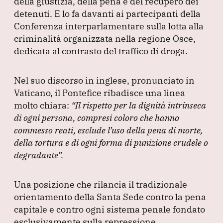
b
dI
A
a
della giustizia, della pena e del recupero dei
detenuti.
o
E lo fa davanti ai partecipanti della
n
p
m
Conferenza interparlamentare sulla lotta alla
o
p
criminalità organizzata nella regione Osce,
k
dedicata al contrasto del traffico di droga.
Nel suo discorso in inglese, pronunciato in
Vaticano, il Pontefice ribadisce una linea
molto chiara:
“Il rispetto per la dignità intrinseca
di ogni persona, compresi coloro che hanno
commesso reati, esclude l’uso della pena di morte,
della tortura e di ogni forma di punizione crudele o
degradante”
.
Una posizione che rilancia il tradizionale
orientamento della Santa Sede contro la pena
capitale e contro ogni sistema penale fondato
esclusivamente sulla repressione.