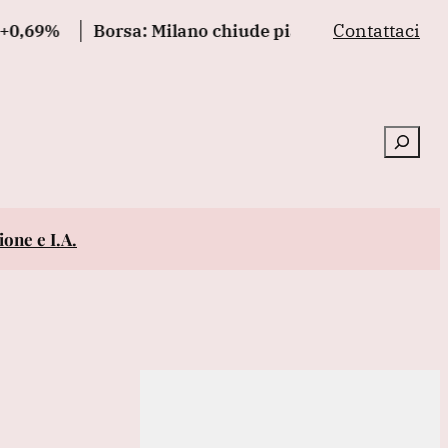
Contattaci
9%
Borsa: Milano chiude piatta a +0,06%, in luce St
Cerca
one e I.A.