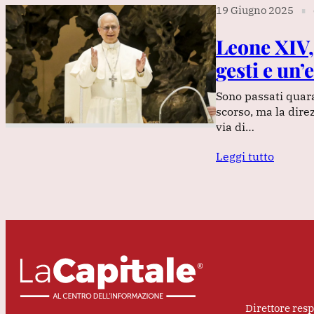
19 Giugno 2025
∎
Leone XIV,
gesti e un’
Sono passati quara
scorso, ma la dire
via di…
Leggi tutto
Direttore res