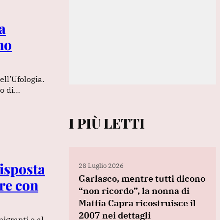
a
no
ell’Ufologia.
to di…
I PIÙ LETTI
risposta
28 Luglio 2026
Garlasco, mentre tutti dicono
ere con
“non ricordo”, la nonna di
Mattia Capra ricostruisce il
2007 nei dettagli
migranti e al