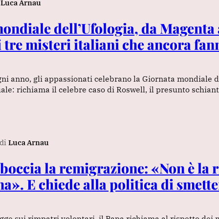
Luca Arnau
ondiale dell’Ufologia, da Magenta 
i tre misteri italiani che ancora fan
ogni anno, gli appassionati celebrano la Giornata mondiale d
ale: richiama il celebre caso di Roswell, il presunto schian
di
Luca Arnau
boccia la remigrazione: «Non è la 
na». E chiede alla politica di smett
gge sui rimpatri volontari, il Papa richiama al rispetto dei 