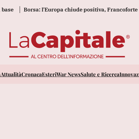
Borsa: l'Europa chiude positiva, Francoforte +0,6
a
Attualità
Cronaca
Esteri
War News
Salute e Ricerca
Innovazi