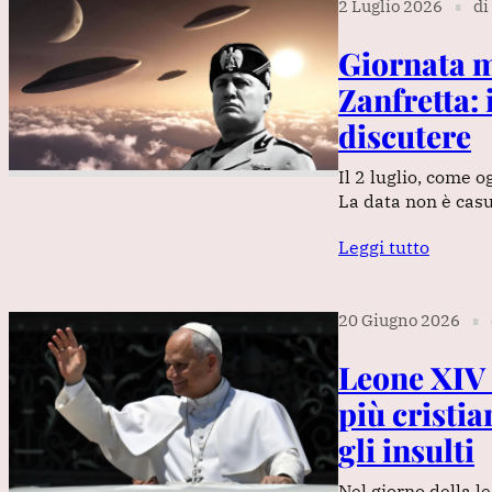
2 Luglio 2026
di
∎
Giornata m
Zanfretta: 
discutere
Il 2 luglio, come 
La data non è casu
Leggi tutto
20 Giugno 2026
∎
Leone XIV 
più cristia
gli insulti
Nel giorno della le