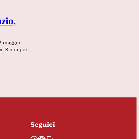
zio,
’8 maggio
a. E non per
Seguici