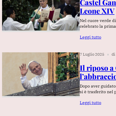
Castel Gan
Leone XIV
Nel cuore verde di
celebrato la prima
Leggi tutto
7 Luglio 2025
di
∎
Il riposo 
l’abbraccio
Dopo aver guidato
si è trasferito ne
Leggi tutto