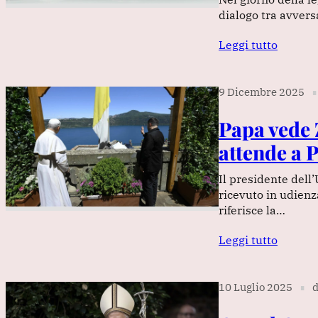
dialogo tra avvers
Leggi tutto
9 Dicembre 2025
∎
Papa vede 
attende a 
Il presidente dell
ricevuto in udienz
riferisce la…
Leggi tutto
10 Luglio 2025
d
∎