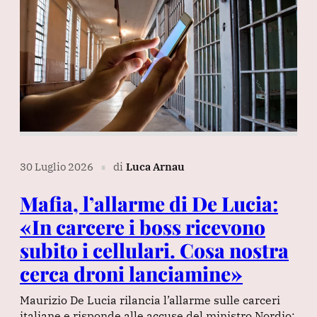
30 Luglio 2026
di
Luca Arnau
∎
Mafia, l’allarme di De Lucia:
«In carcere i boss ricevono
subito i cellulari. Cosa nostra
cerca droni lanciamine»
Maurizio De Lucia rilancia l’allarme sulle carceri
italiane e risponde alle accuse del ministro Nordio: