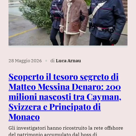
28 Maggio 2026
di
Luca Arnau
∎
Scoperto il tesoro segreto di
Matteo Messina Denaro: 200
milioni nascosti tra Cayman,
Svizzera e Principato di
Monaco
Gli investigatori hanno ricostruito la rete offshore
del patrimonio accumulato dal boss di