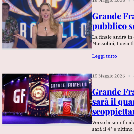
16 Maggio 2026
∎
Grande Frat
pubblico sc
La finale andrà in
Mussolini, Lucia I
Leggi tutto
15 Maggio 2026
∎
Grande Frat
sarà il qua
scoppietta
Verso la semifinale
sarà il 4° e ultimo 