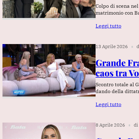
Colpo di scena nel 
matrimonio con Bas
Leggi tutto
13 Aprile 2026
d
∎
Grande Frat
caos tra Vo
Scontro totale al 
dando della dittat
Leggi tutto
8 Aprile 2026
di
∎