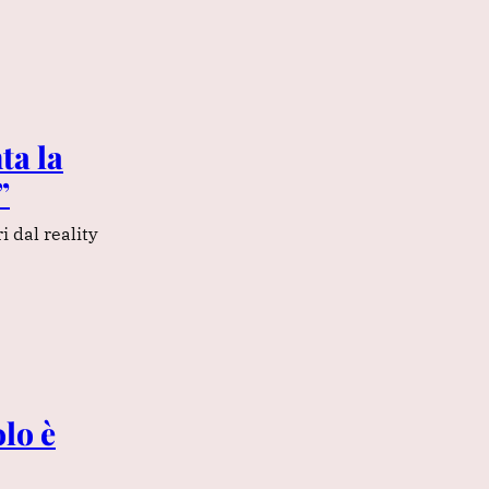
ta la
”
i dal reality
olo è