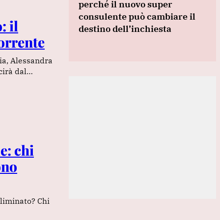
perché il nuovo super
consulente può cambiare il
 il
destino dell’inchiesta
corrente
lia, Alessandra
cirà dal…
e: chi
ono
eliminato? Chi