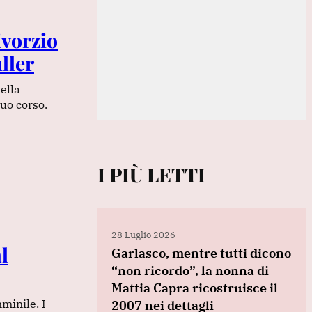
ivorzio
ller
ella
suo corso.
I PIÙ LETTI
28 Luglio 2026
l
Garlasco, mentre tutti dicono
“non ricordo”, la nonna di
Mattia Capra ricostruisce il
mminile. I
2007 nei dettagli