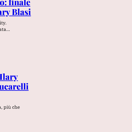
o: finale
ary Blasi
ty.
data…
Ilary
ucarelli
a, più che