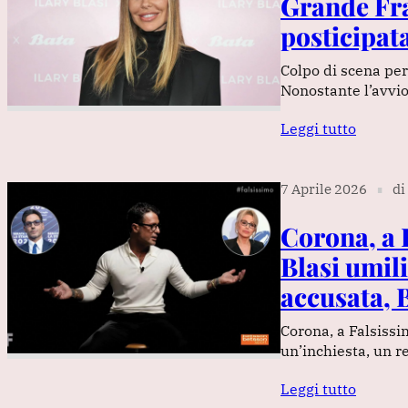
Grande Fra
posticipata
Colpo di scena per 
Nonostante l’avvio 
Leggi tutto
7 Aprile 2026
di
∎
Corona, a F
Blasi umili
accusata, 
Corona, a Falsissi
un’inchiesta, un r
Leggi tutto