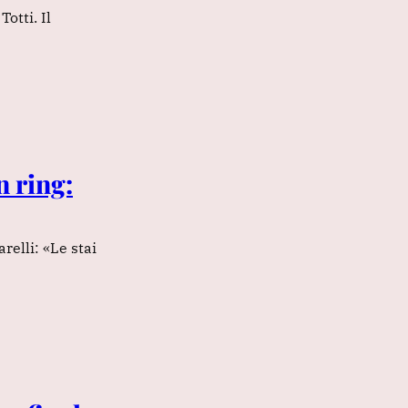
otti. Il
n ring:
relli: «Le stai