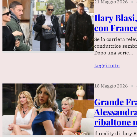
21 Maggio 2026
∎
Ilary Blasi
con France
Se la carriera tele
conduttrice sembra
Dopo una serie…
Leggi tutto
18 Maggio 2026
∎
Grande Fra
Alessandra
ribaltone n
Il reality di Ilary