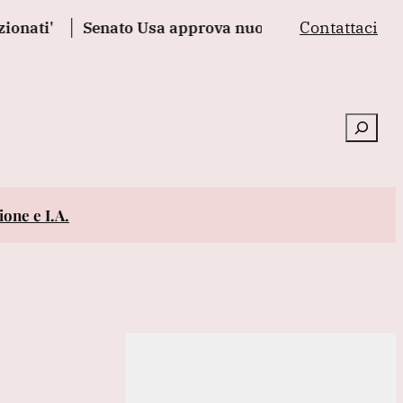
Contattaci
'
Senato Usa approva nuove sanzioni alla Russia e a
Cerca
one e I.A.