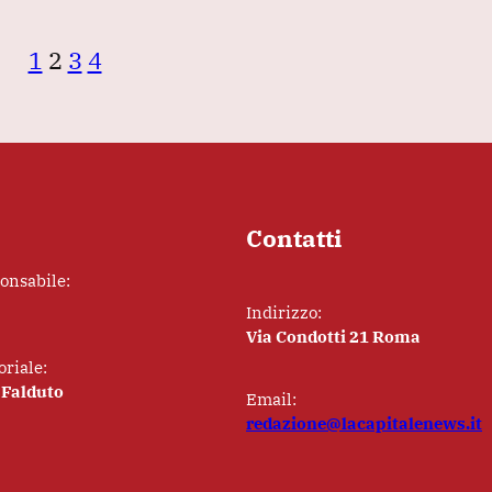
1
2
3
4
Contatti
ponsabile:
Indirizzo:
Via Condotti 21 Roma
oriale:
 Falduto
Email:
redazione@lacapitalenews.it