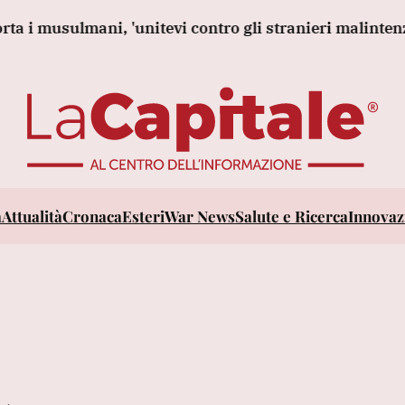
usulmani, 'unitevi contro gli stranieri malintenzionati
a
Attualità
Cronaca
Esteri
War News
Salute e Ricerca
Innovazi