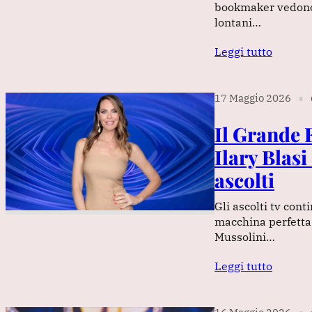
bookmaker vedono 
lontani…
Leggi tutto
17 Maggio 2026
∎
Il Grande F
Ilary Blasi
ascolti
Gli ascolti tv cont
macchina perfetta.
Mussolini…
Leggi tutto