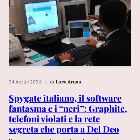
24 Aprile 2026
di
Luca Arnau
∎
Spygate italiano, il software
fantasma e i “neri”: Graphite,
telefoni violati e la rete
segreta che porta a Del Deo