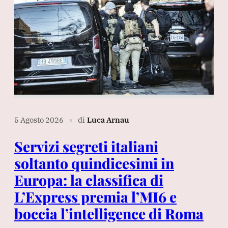
5 Agosto 2026
di
Luca Arnau
∎
Servizi segreti italiani
soltanto quindicesimi in
Europa: la classifica di
L’Express premia l’MI6 e
boccia l’intelligence di Roma