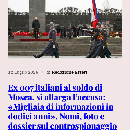
12 Luglio 2026
di
Redazione Esteri
∎
Ex 007 italiani al soldo di
Mosca, si allarga l’accusa:
«Migliaia di informazioni in
dodici anni». Nomi, foto e
dossier sul controspionaggio