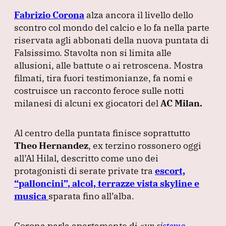
a
n
h
el
m
Fabrizio Corona
alza ancora il livello dello
c
k
at
e
ai
scontro col mondo del calcio e lo fa nella parte
e
e
s
gr
l
riservata agli abbonati della nuova puntata di
b
dI
A
a
Falsissimo.
Stavolta non si limita alle
allusioni, alle battute o ai retroscena.
o
n
p
m
Mostra
filmati, tira fuori testimonianze, fa nomi e
o
p
costruisce un racconto feroce sulle notti
k
milanesi di alcuni ex giocatori del
AC Milan.
Al centro della puntata finisce soprattutto
Theo Hernandez
, ex terzino rossonero oggi
all’Al Hilal, descritto come uno dei
protagonisti di serate private tra
escort,
“palloncini”
, alcol, terrazze vista skyline e
musica
sparata fino all’alba.
Corona parla apertamente di
«un si
stema