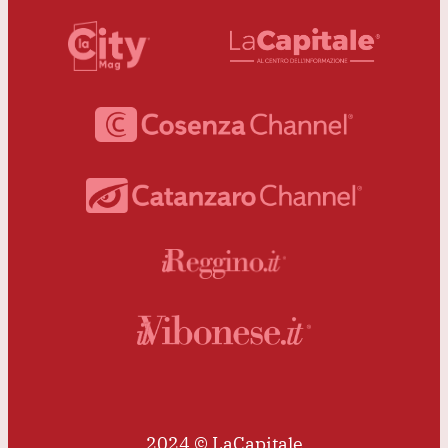
2024 © LaCapitale