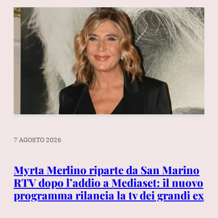
7 AGOSTO 2026
7 A
Myrta Merlino riparte da San Marino
Mo
li
RTV dopo l’addio a Mediaset: il nuovo
tr
programma rilancia la tv dei grandi ex
ch
Ma