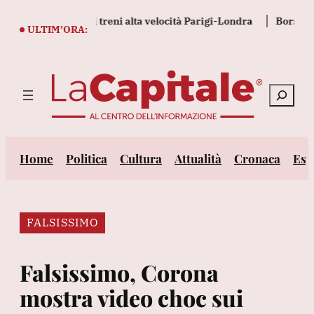
Vai
ardi per 19 nuovi treni alta velocità Parigi-Londra
Borsa: Milan
al
ULTIM’ORA:
contenuto
Cerca
Home
Politica
Cultura
Attualità
Cronaca
Est
FALSISSIMO
Falsissimo, Corona
mostra video choc sui