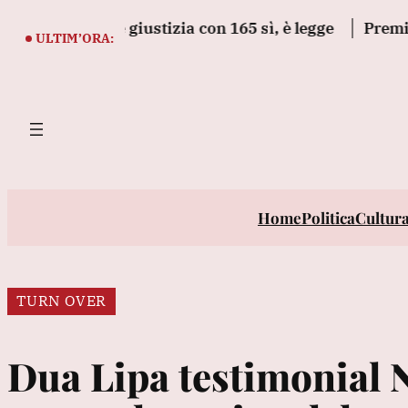
Vai
eto legge giustizia con 165 sì, è legge
Premier Cana
al
ULTIM’ORA:
contenuto
Home
Politica
Cultur
TURN OVER
Dua Lipa testimonial 