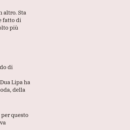
 altro.
Sta
 fatto di
lto più
do di
 Dua Lipa ha
moda, della
o per questo
iva