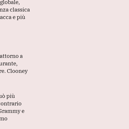
 globale,
nza classica
acca e più
 attorno a
urante,
re.
Clooney
uò più
contrario
o Grammy e
smo