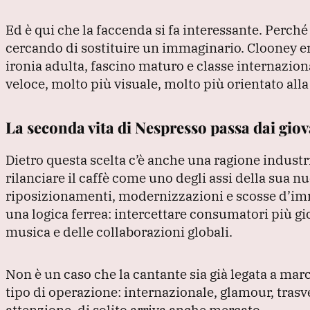
Ed è qui che la faccenda si fa interessante.
Perché 
cercando di sostituire un immaginario.
Clooney er
ironia adulta, fascino maturo e classe internazion
veloce, molto più visuale, molto più orientato all
La seconda vita di Nespresso passa dai gio
Dietro questa scelta c’è anche una ragione industr
rilanciare il caffè come uno degli assi della sua 
riposizionamenti, modernizzazioni e scosse d’i
una logica ferrea: intercettare consumatori più gio
musica e delle collaborazioni globali.
Non è un caso che la cantante sia già legata a march
tipo di operazione: internazionale, glamour, trasv
attenzione, di solito arriva anche mercato.