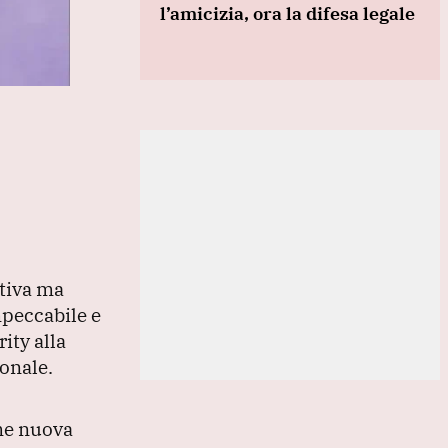
l’amicizia, ora la difesa legale
ttiva ma
mpeccabile e
ity alla
onale.
ome nuova