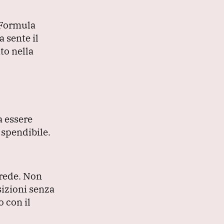
Formula
 sente il
to nella
a essere
 spendibile.
erede.
Non
sizioni senza
o con il