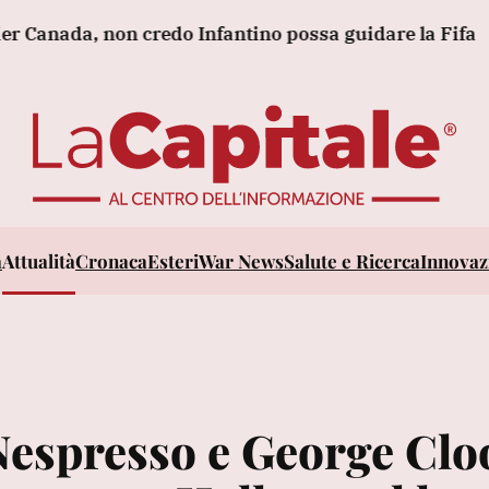
da, non credo Infantino possa guidare la Fifa
Il g
a
Attualità
Cronaca
Esteri
War News
Salute e Ricerca
Innovazi
Nespresso e George Clo