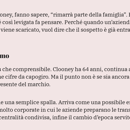
oney, fanno sapere,
“rimarrà parte della famiglia”
.
così levigata fa pensare.
Perché quando un’azienda
ene scaricato, vuol dire che il sospetto è già entra
timo
più che comprensibile.
Clooney ha 64 anni, continua 
e cifre da capogiro.
Ma il punto non è se sia ancora
presente del marchio.
me una semplice spalla.
Arriva come una possibile 
olto corporate in cui le aziende preparano le tran
entralità condivisa, infine il cambio d’epoca servit