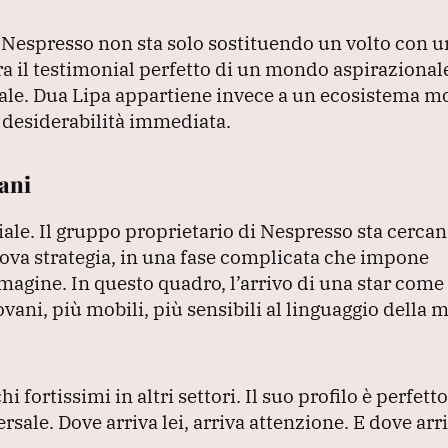
Nespresso non sta solo sostituendo un volto con un
a il testimonial perfetto di un mondo aspirazionale
ale.
Dua Lipa appartiene invece a un ecosistema mo
a desiderabilità immediata.
vani
iale.
Il gruppo proprietario di Nespresso sta cercan
nuova strategia, in una fase complicata che impone
mmagine.
In questo quadro, l’arrivo di una star come
vani, più mobili, più sensibili al linguaggio della 
i fortissimi in altri settori.
Il suo profilo è perfett
ersale.
Dove arriva lei, arriva attenzione.
E dove arr