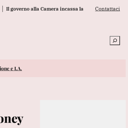
Contattaci
overno alla Camera incassa la fiducia sul decreto giusti
Cerca
one e I.A.
oney