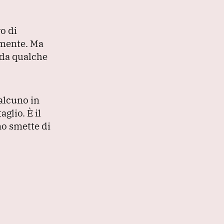
o di
lmente.
Ma
e da qualche
alcuno in
taglio.
È il
no smette di