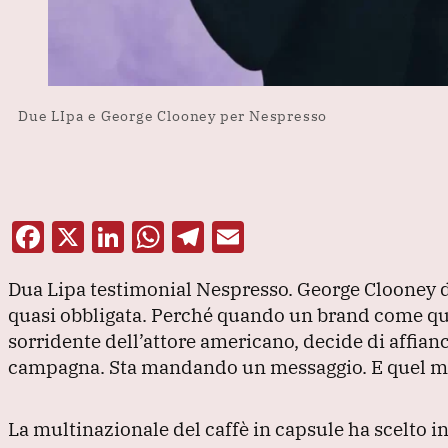
Due LIpa e George Clooney per Nespresso
F
X
Li
W
T
E
a
n
h
el
m
Dua Lipa testimonial Nespresso.
George Clooney 
c
k
at
e
ai
quasi obbligata.
Perché quando un brand come quell
e
e
s
gr
l
sorridente dell’attore americano, decide di affian
b
dI
A
a
campagna.
Sta mandando un messaggio.
E quel m
o
n
p
m
o
p
La multinazionale del caffè in capsule ha scelto i