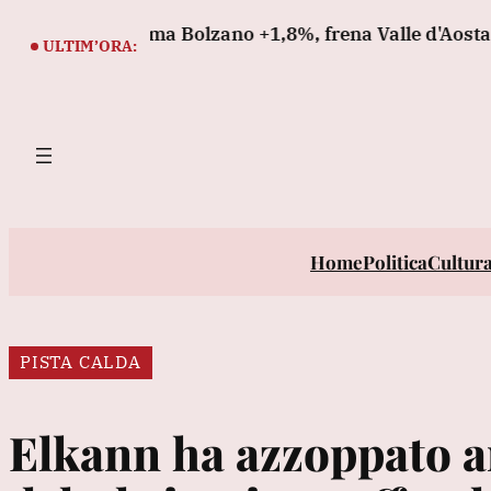
Vai
 2026: prima Bolzano +1,8%, frena Valle d'Aosta -0,1%
al
ULTIM’ORA:
contenuto
Home
Politica
Cultur
PISTA CALDA
Elkann ha azzoppato an