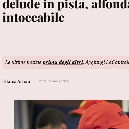
delude in pista, affond
intoccabile
Le ultime notizie
prima degli altri
. Aggiungi LaCapita
di
Luca Arnau
27 GENNAIO 2026