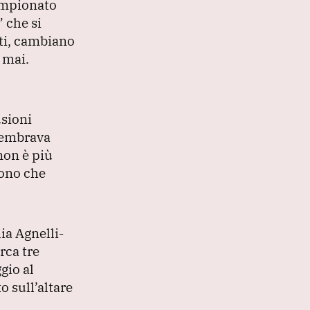
ampionato
”
che si
ti, cambiano
 mai.
usioni
 sembrava
 non è più
cono che
lia Agnelli-
rca tre
gio al
o sull’altare