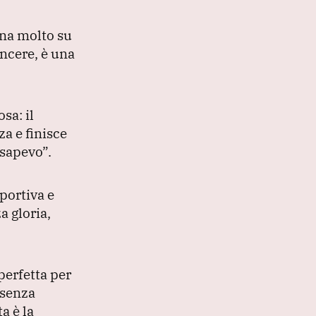
gna molto su
incere, è una
sa: il
a e finisce
 sapevo”
.
portiva e
a gloria,
perfetta per
senza
a è la