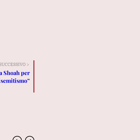
SUCCESSIVO >
la Shoah per
tisemitismo”