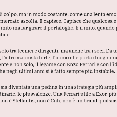
i colpo, ma in modo costante, come una lenta emor
l mercato ascolta.
E capisce.
Capisce che qualcosa 
l mito ma far girare il portafoglio.
E il mito, quando 
bile.
olo tra tecnici e dirigenti, ma anche tra i soci.
Da u
i, l’altro azionista forte, l’uomo che porta il cogno
e e non solo, il legame con Enzo Ferrari e con l’i
he negli ultimi anni si è fatto sempre più instabile.
i sia diventata una pedina in una strategia più ampi
dinarie, le plusvalenze.
Una Ferrari utile a Exor, più
i non è Stellantis, non è Cnh, non è un brand qualsia