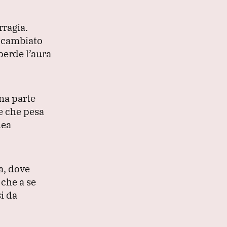
ragia.
è cambiato
perde l’aura
na parte
me che pesa
dea
a, dove
 che a se
si da