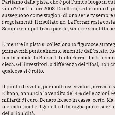
Partiamo dalla pista, che è poi l’unico luogo in cui
vinto?
Costruttori 2008.
Da allora, sedici anni di
susseguono come stagioni di una serie tv sempre
i regolamenti.
Il risultato no.
La Ferrari resta cost
Sempre competitiva a parole, sempre sconfitta nei 
E mentre in pista si collezionano figuracce strateg
primaverili puntualmente smentite dall’estate, fu
inattaccabile: la Borsa.
Il titolo Ferrari ha bruciat
cieca.
Gli investitori, a differenza dei tifosi, non 
qualcosa si è rotto.
Il punto di svolta, per molti osservatori, arriva lo
Elkann, annuncia la vendita del 4% delle azioni Fer
miliardi di euro.
Denaro fresco in cassa, certo.
Ma 
mercato: anche il gioiello di famiglia può essere 
della liquidità.