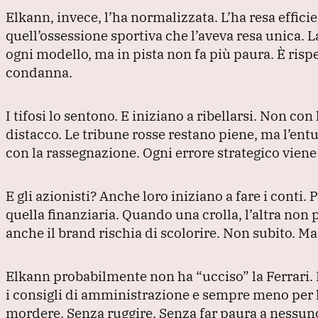
Elkann, invece, l’ha normalizzata.
L’ha resa effici
quell’ossessione sportiva che l’aveva resa unica.
L
ogni modello, ma in pista non fa più paura.
È rispe
condanna.
I tifosi lo sentono.
E iniziano a ribellarsi.
Non con l
distacco.
Le tribune rosse restano piene, ma l’entu
con la rassegnazione.
Ogni errore strategico vien
E gli azionisti?
Anche loro iniziano a fare i conti.
P
quella finanziaria.
Quando una crolla, l’altra non 
anche il brand rischia di scolorire.
Non subito.
Ma 
Elkann probabilmente non ha
“ucciso”
la Ferrari.
i consigli di amministrazione e sempre meno per 
mordere.
Senza ruggire.
Senza far paura a nessun