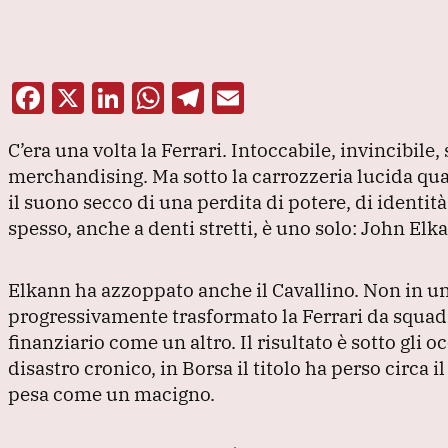
F
X
Li
W
T
E
a
n
h
el
m
C’era una volta la Ferrari.
Intoccabile, invincibile,
c
k
at
e
ai
merchandising.
Ma sotto la carrozzeria lucida qua
e
e
s
gr
l
il suono secco di una perdita di potere, di identità,
b
dI
A
a
spesso, anche a denti stretti, è uno solo: John Elk
o
n
p
m
o
p
Elkann ha azzoppato anche il Cavallino.
Non in un
k
progressivamente trasformato la Ferrari da squadr
finanziario come un altro.
Il risultato è sotto gli o
disastro cronico, in Borsa il titolo ha perso circa 
pesa come un macigno.