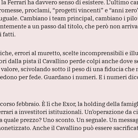
 la Ferrari ha davvero senso di esistere.
L’ultimo c
 promesse, proclami,
“progetti vincenti”
e
“anni zero
 uguale.
Cambiano i team principal, cambiano i pilo
antemente a un passo dal titolo, che però non arriva
fatti.
iche, errori al muretto, scelte incomprensibili e ill
ori dalla pista il Cavallino perde colpi anche dove
o valore, scivolando sotto il peso di una fiducia che
credono per fede.
Guardano i numeri.
E i numeri di
 scorso febbraio.
È lì che Exor, la holding della famig
rari a investitori istituzionali.
Un’operazione da ci
a quale prezzo?
Uno sconto.
Un segnale.
Un messag
monetizzato.
Anche il Cavallino può essere sacrificat