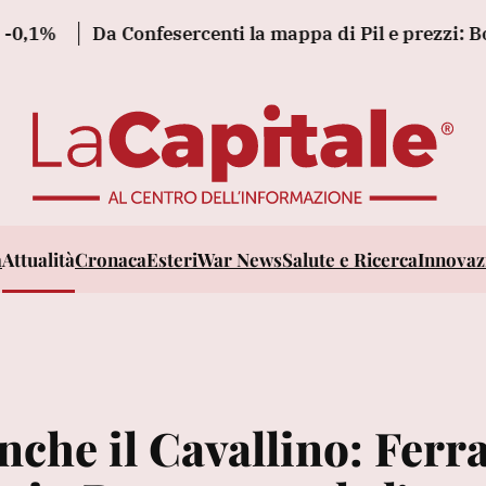
Da Confesercenti la mappa di Pil e prezzi: Bolzano p
a
Attualità
Cronaca
Esteri
War News
Salute e Ricerca
Innovazi
che il Cavallino: Ferra