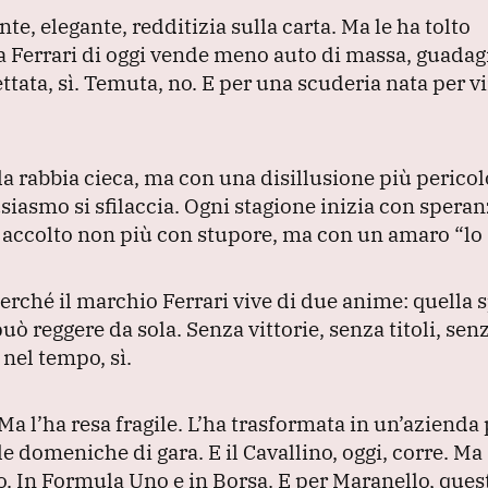
ente, elegante, redditizia sulla carta.
Ma le ha tolto
a Ferrari di oggi vende meno auto di massa, guada
ttata, sì.
Temuta, no.
E per una scuderia nata per v
a rabbia cieca, ma con una disillusione più pericolo
siasmo si sfilaccia.
Ogni stagione inizia con speranz
e accolto non più con stupore, ma con un amaro
“lo
erché il marchio Ferrari vive di due anime: quella s
può reggere da sola.
Senza vittorie, senza titoli, senz
nel tempo, sì.
Ma l’ha resa fragile.
L’ha trasformata in un’azienda 
le domeniche di gara.
E il Cavallino, oggi, corre.
Ma 
o.
In Formula Uno e in Borsa.
E per Maranello, quest