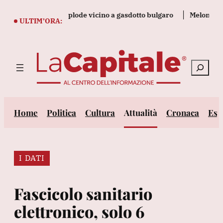
Vai
alla Romania esplode vicino a gasdotto bulgaro
Meloni, grave
al
ULTIM’ORA:
contenuto
Cerca
Home
Politica
Cultura
Attualità
Cronaca
Est
I DATI
Fascicolo sanitario
elettronico, solo 6