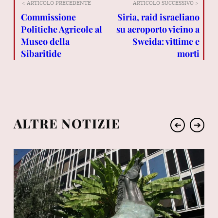
< ARTICOLO PRECEDENTE
ARTICOLO SUCCESSIVO >
Commissione
Siria, raid israeliano
Politiche Agricole al
su aeroporto vicino a
Museo della
Sweida: vittime e
Sibaritide
morti
ALTRE NOTIZIE
➔
➔