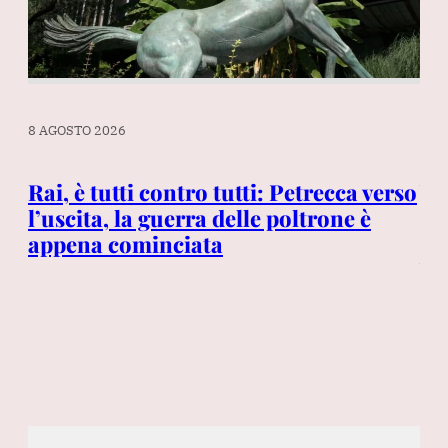
8 AGOSTO 2026
8 A
Rai, è tutti contro tutti: Petrecca verso
Va
l’uscita, la guerra delle poltrone è
in
appena cominciata
do
Va