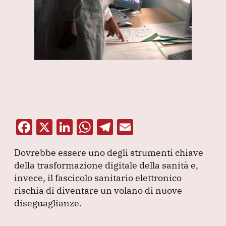
F
X
Li
W
T
E
a
n
h
el
m
Dovrebbe essere uno degli strumenti chiave
c
k
at
e
ai
della trasformazione digitale della sanità e,
e
e
s
gr
l
invece, il fascicolo sanitario elettronico
b
dI
A
a
rischia di diventare un volano di nuove
diseguaglianze.
o
n
p
m
o
p