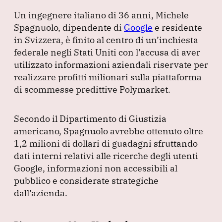
a
n
h
el
m
Un ingegnere italiano di 36 anni, Michele
c
k
at
e
ai
Spagnuolo, dipendente di
Google
e residente
e
e
s
gr
l
in Svizzera, è finito al centro di un’inchiesta
b
dI
A
a
federale negli Stati Uniti con l’accusa di aver
utilizzato informazioni aziendali riservate per
o
n
p
m
realizzare profitti milionari sulla piattaforma
o
p
di scommesse predittive Polymarket.
k
Secondo il Dipartimento di Giustizia
americano, Spagnuolo avrebbe ottenuto oltre
1,2 milioni di dollari di guadagni sfruttando
dati interni relativi alle ricerche degli utenti
Google, informazioni non accessibili al
pubblico e considerate strategiche
dall’azienda.