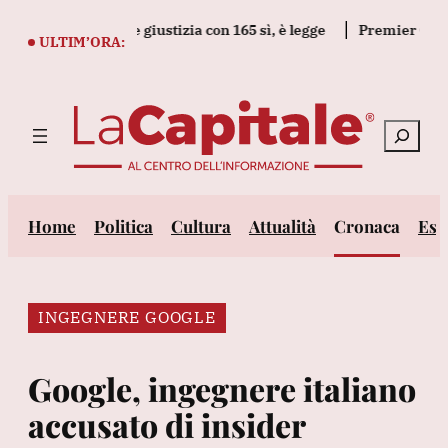
Vai
l decreto legge giustizia con 165 sì, è legge
Premier Canada, n
al
ULTIM’ORA:
contenuto
Cerca
Home
Politica
Cultura
Attualità
Cronaca
Est
INGEGNERE GOOGLE
Google, ingegnere italiano
accusato di insider