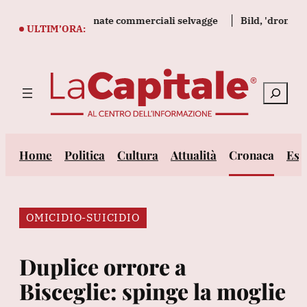
Vai
al bando le telefonate commerciali selvagge
Bild, 'droni russ
al
ULTIM’ORA:
contenuto
Cerca
Home
Politica
Cultura
Attualità
Cronaca
Est
OMICIDIO-SUICIDIO
Duplice orrore a
Bisceglie: spinge la moglie