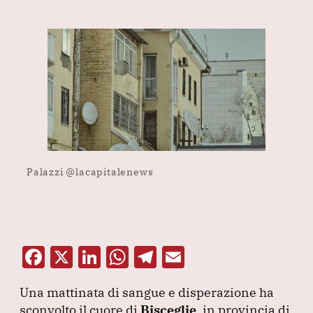
Palazzi @lacapitalenews
F
X
Li
W
T
E
a
n
h
el
m
Una mattinata di sangue e disperazione ha
c
k
at
e
ai
sconvolto il cuore di
Bisceglie
, in provincia di