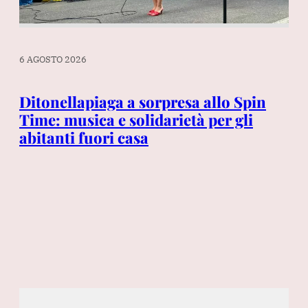
6 AGOSTO 2026
6 A
Ditonellapiaga a sorpresa allo Spin
Ga
Time: musica e solidarietà per gli
ri
abitanti fuori casa
em
pr