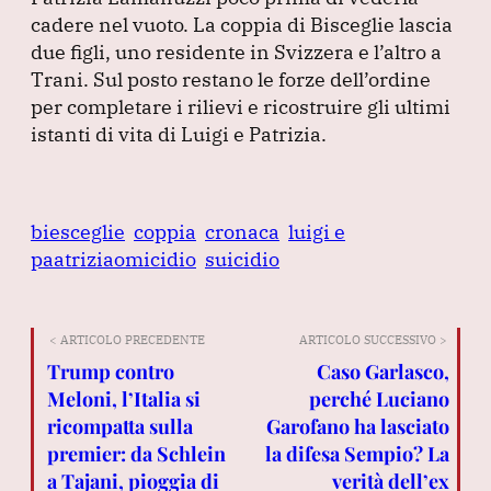
cadere nel vuoto.
La coppia di Bisceglie lascia
due figli, uno residente in Svizzera e l’altro a
Trani.
Sul posto restano le forze dell’ordine
per completare i rilievi e ricostruire gli ultimi
istanti di vita di Luigi e Patrizia.
biesceglie
coppia
cronaca
luigi e
paatriziaomicidio
suicidio
< ARTICOLO PRECEDENTE
ARTICOLO SUCCESSIVO >
Trump contro
Caso Garlasco,
Meloni, l’Italia si
perché Luciano
ricompatta sulla
Garofano ha lasciato
premier: da Schlein
la difesa Sempio? La
a Tajani, pioggia di
verità dell’ex