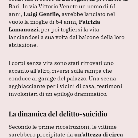
e
e
s
gr
l
Bari.
In via Vittorio Veneto un uomo di 61
b
dI
A
a
anni,
Luigi Gentile,
avrebbe lanciato nel
vuoto la moglie di 54 anni,
o
n
p
m
Patrizia
Lamanuzzi,
per poi togliersi la vita
o
p
lanciandosi a sua volta dal balcone della loro
k
abitazione.
I corpi senza vita sono stati ritrovati uno
accanto all’altro, riversi sulla rampa che
conduce ai garage del palazzo.
Una scena
agghiacciante per i vicini di casa, testimoni
involontari di un epilogo drammatico.
La dinamica del delitto-suicidio
Secondo le prime ricostruzioni, le vittime
sarebbero precipitate da
un’altezza di circa