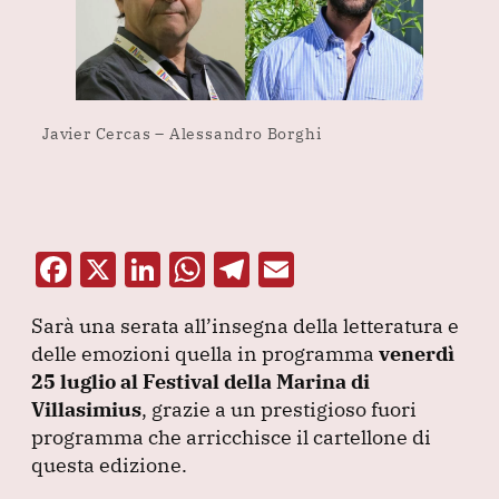
Javier Cercas – Alessandro Borghi
F
X
Li
W
T
E
a
n
h
el
m
Sarà una serata all’insegna della letteratura e
c
k
at
e
ai
delle emozioni quella in programma
venerdì
e
e
s
gr
l
25 luglio al Festival della Marina di
b
dI
A
a
Villasimius
, grazie a un prestigioso fuori
programma che arricchisce il cartellone di
o
n
p
m
questa edizione.
o
p