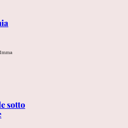
mia
i Imma
e sotto
e