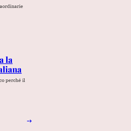
raordinarie
a la
taliana
co perché il
→