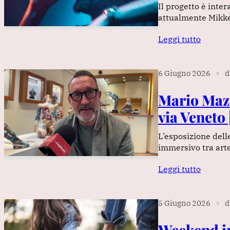
Il progetto è inte
attualmente Mikkel
Leggi tutto
6 Giugno 2026
d
∎
Mario Mazz
via Veneto
L’esposizione dell
immersivo tra arte
Leggi tutto
5 Giugno 2026
d
∎
Weekend in