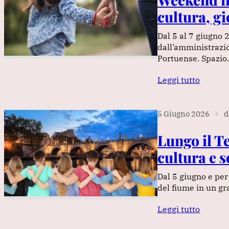
cultura, g
Dal 5 al 7 giugno 
dall’amministrazi
Portuense. Spazi
Leggi tutto
5 Giugno 2026
d
∎
Lungo il T
cultura e s
Dal 5 giugno e per 
del fiume in un gr
Leggi tutto