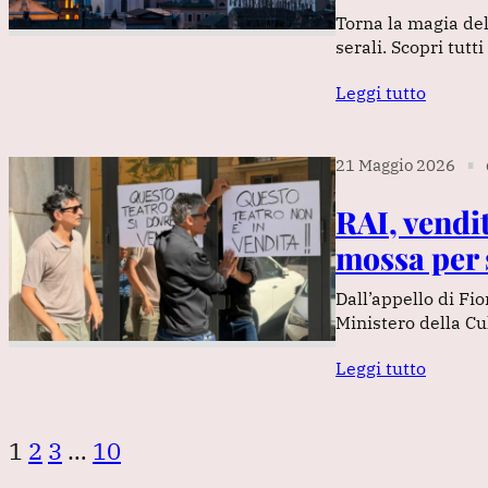
Torna la magia de
serali. Scopri tutt
Leggi tutto
21 Maggio 2026
∎
RAI, vendit
mossa per s
Dall’appello di Fio
Ministero della Cul
Leggi tutto
1
2
3
…
10