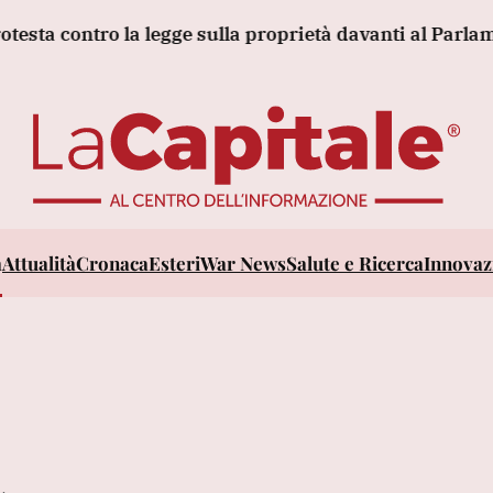
ontro la legge sulla proprietà davanti al Parlamento ar
a
Attualità
Cronaca
Esteri
War News
Salute e Ricerca
Innovazi