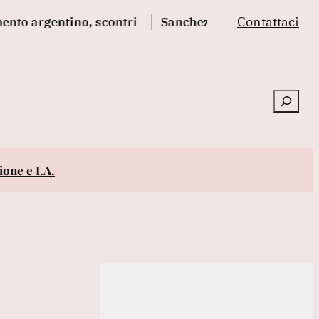
Contattaci
gentino, scontri
Sanchez presiederà una riunione in 
Cerca
one e I.A.