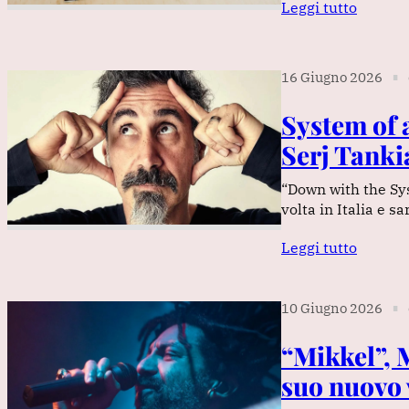
Leggi tutto
16 Giugno 2026
∎
System of a
Serj Tanki
“Down with the Sys
volta in Italia e s
Leggi tutto
10 Giugno 2026
∎
“Mikkel”, 
suo nuovo v