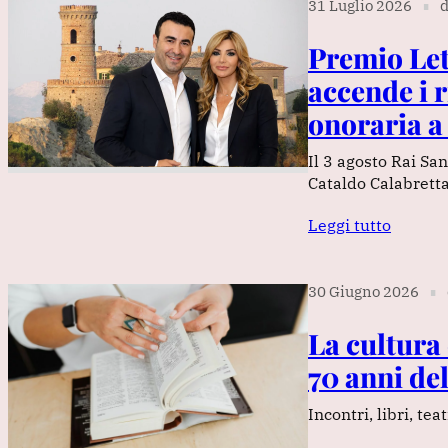
31 Luglio 2026
d
∎
Premio Let
accende i r
onoraria a
Il 3 agosto Rai Sa
Cataldo Calabretta
Leggi tutto
30 Giugno 2026
∎
La cultura 
70 anni del
Incontri, libri, te