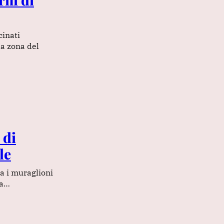
cinati
a zona del
 di
le
ma i muraglioni
ia…