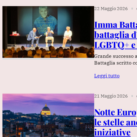
22 Maggio 2026
∎
Imma Battag
battaglia d
LGBTQ+ e 
Grande successo al
Battaglia scritto 
Leggi tutto
21 Maggio 2026
∎
Notte Euro
le stelle a
iniziative