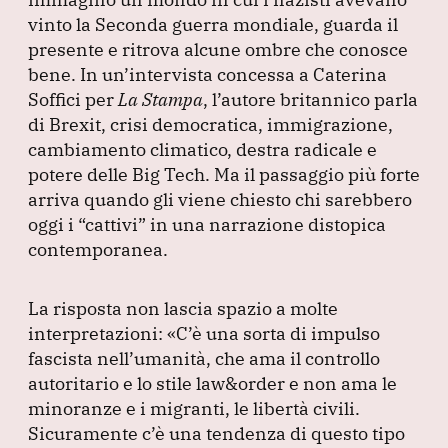
e
e
s
gr
l
vinto la Seconda guerra mondiale, guarda il
b
dI
A
a
presente e ritrova alcune ombre che conosce
bene.
o
In un’intervista concessa a Caterina
n
p
m
Soffici per
La Stampa
, l’autore britannico parla
o
p
di Brexit, crisi democratica, immigrazione,
k
cambiamento climatico, destra radicale e
potere delle Big Tech.
Ma il passaggio più forte
arriva quando gli viene chiesto chi sarebbero
oggi i
“cattivi”
in una narrazione distopica
contemporanea.
La risposta non lascia spazio a molte
interpretazioni:
«C’è una sorta di impulso
fascista nell’umanità, che ama il controllo
autoritario e lo stile law&order e non ama le
minoranze e i migranti, le libertà civili.
Sicuramente c’è una tendenza di questo tipo