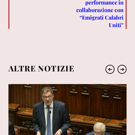
performance in
collaborazione con
“Emigrati Calabri
Uniti”
ALTRE NOTIZIE
➔
➔