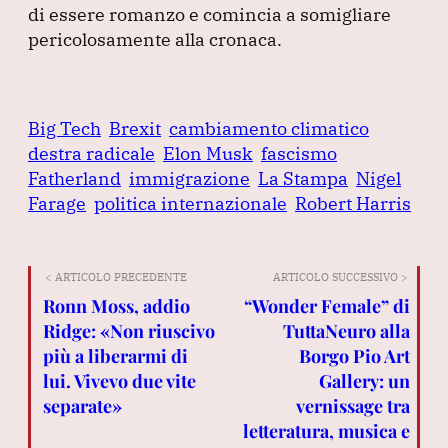
di essere romanzo e comincia a somigliare
pericolosamente alla cronaca.
Big Tech
Brexit
cambiamento climatico
destra radicale
Elon Musk
fascismo
Fatherland
immigrazione
La Stampa
Nigel
Farage
politica internazionale
Robert Harris
< ARTICOLO PRECEDENTE
ARTICOLO SUCCESSIVO >
Ronn Moss, addio
“Wonder Female” di
Ridge: «Non riuscivo
TuttaNeuro alla
più a liberarmi di
Borgo Pio Art
lui. Vivevo due vite
Gallery: un
separate»
vernissage tra
letteratura, musica e