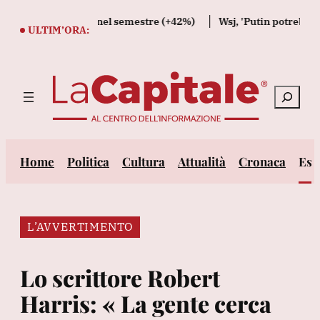
Vai
a a 1,06 miliardi nel semestre (+42%)
Wsj, 'Putin potrebbe test
al
ULTIM’ORA:
contenuto
Cerca
Home
Politica
Cultura
Attualità
Cronaca
Est
L’AVVERTIMENTO
Lo scrittore Robert
Harris: « La gente cerca