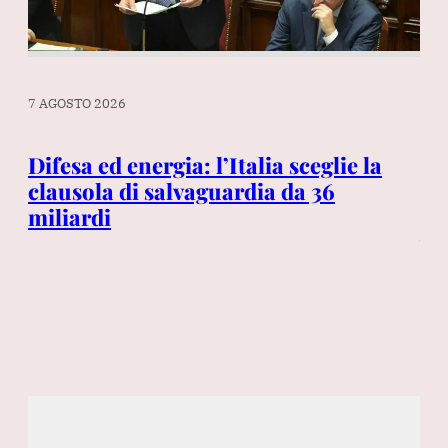
7 AGOSTO 2026
6 A
Difesa ed energia: l’Italia sceglie la
Ga
clausola di salvaguardia da 36
Pr
miliardi
pr
vi