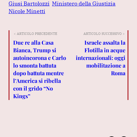
Giusi Bartolozzi
Ministero della Giustizia
Nicole Minetti
< ARTICOLO PRECEDENTE
ARTICOLO SUCCESSIVO >
Due re alla Casa
Israele assalta la
Bianca, Trump si
Flotilla in acque
autoincorona e Carlo
internazionali: oggi
lo smonta battuta
mobilitazione a
dopo battuta mentre
Roma
l’America si ribella
con il grido “No
Kings”