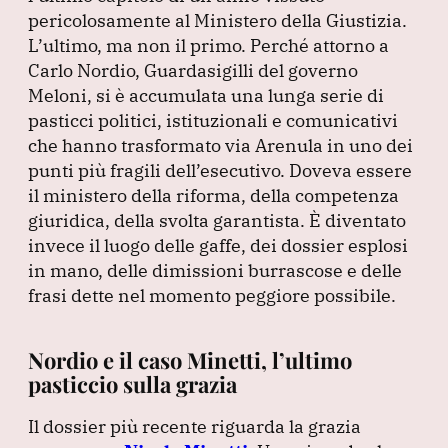
e
e
s
gr
l
pericolosamente al Ministero della Giustizia.
b
dI
A
a
L’ultimo, ma non il primo.
Perché attorno a
Carlo Nordio, Guardasigilli del governo
o
n
p
m
Meloni, si è accumulata una lunga serie di
o
p
pasticci politici, istituzionali e comunicativi
k
che hanno trasformato via Arenula in uno dei
punti più fragili dell’esecutivo.
Doveva essere
il ministero della riforma, della competenza
giuridica, della svolta garantista.
È diventato
invece il luogo delle gaffe, dei dossier esplosi
in mano, delle dimissioni burrascose e delle
frasi dette nel momento peggiore possibile.
Nordio e il caso Minetti, l’ultimo
pasticcio sulla grazia
Il dossier più recente riguarda la grazia