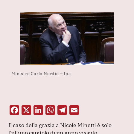
Ministro Carlo Nordio – Ipa
F
X
Li
W
T
E
a
n
h
el
m
Il caso della grazia a Nicole Minetti è solo
c
k
at
e
ai
l’ultimo capitolo di un anno vissuto