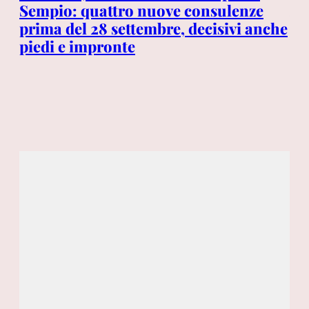
vo
i
Sempio: quattro nuove consulenze
tr
prima del 28 settembre, decisivi anche
dis
piedi e impronte