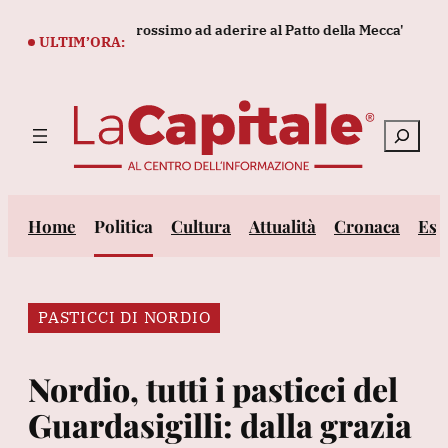
Vai
ebbe essere il prossimo ad aderire al Patto della Mecca'
Tennis
al
ULTIM’ORA:
contenuto
Cerca
Home
Politica
Cultura
Attualità
Cronaca
Est
PASTICCI DI NORDIO
Nordio, tutti i pasticci del
Guardasigilli: dalla grazia