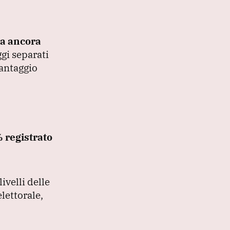
ra ancora
gi separati
vantaggio
 registrato
ivelli delle
lettorale,