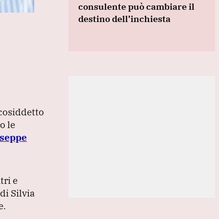
consulente può cambiare il
destino dell’inchiesta
 cosiddetto
o le
seppe
tri e
di Silvia
e.