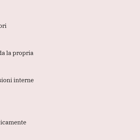
ori
da la propria
sioni interne
aticamente