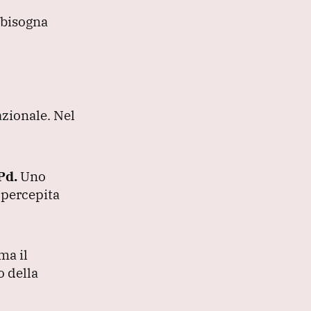
 bisogna
azionale.
Nel
 Pd.
Uno
 percepita
ma il
o della