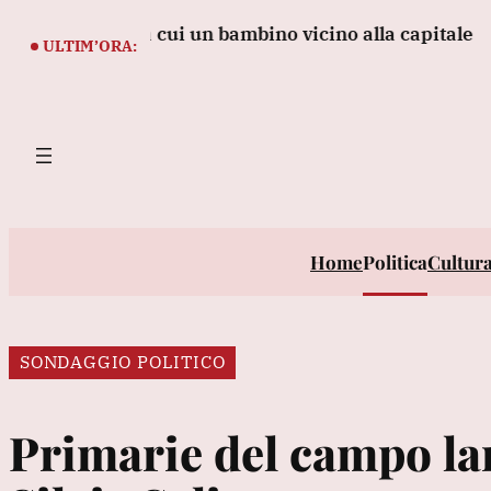
Vai
orti tra cui un bambino vicino alla capitale
Cnn, 'il
al
ULTIM’ORA:
contenuto
Home
Politica
Cultur
SONDAGGIO POLITICO
Primarie del campo lar