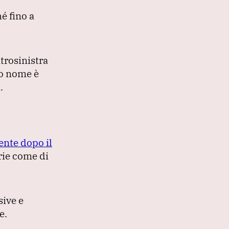
é fino a
ntrosinistra
uo nome è
.
ente dopo il
rie come di
sive e
e.