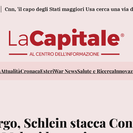
 capo degli Stati maggiori Usa cerca una via d'uscita da
a
Attualità
Cronaca
Esteri
War News
Salute e Ricerca
Innovazi
go, Schlein stacca Con