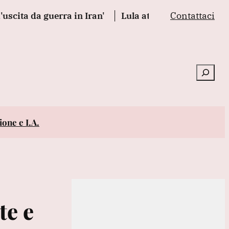
Contattaci
 guerra in Iran'
Lula attacca Rubio, 'odia il Brasile
Cerca
one e I.A.
te e