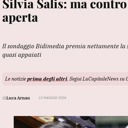
Silvia Salis: ma contro
aperta
Il sondaggio Bidimedia premia nettamente la se
quasi appaiati
Le notizie
prima degli altri
. Segui LaCapitaleNews su 
di
Luca Arnau
12 MAGGIO 2026