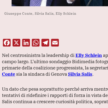
Giuseppe Conte, Silvia Salis, Elly Schlein
F
X
Li
W
T
E
a
n
h
el
m
Nel centrosinistra la leadership di
Elly Schlein
ap
c
k
at
e
ai
campo largo.
L’ultimo sondaggio Bidimedia fotogra
e
e
s
gr
l
primarie della coalizione progressista, la segreta
b
dI
A
a
Conte
sia la sindaca di Genova
Silvia Salis
.
o
n
p
m
o
p
Un dato che pesa soprattutto perché arriva mentre
k
tentativi di ridefinire i rapporti di forza in vista 
Salis continua a crescere curiosità politica, sopra