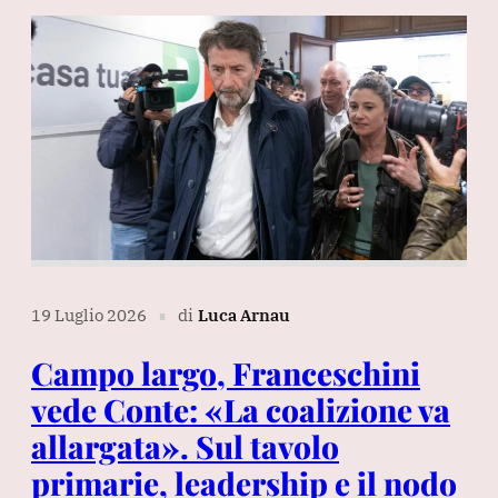
19 Luglio 2026
di
Luca Arnau
∎
Campo largo, Franceschini
vede Conte: «La coalizione va
allargata». Sul tavolo
primarie, leadership e il nodo