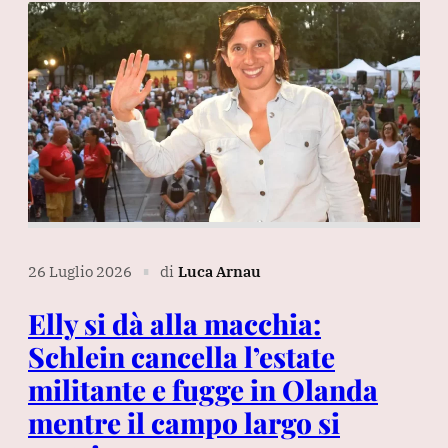
26 Luglio 2026
di
Luca Arnau
∎
Elly si dà alla macchia:
Schlein cancella l’estate
militante e fugge in Olanda
mentre il campo largo si