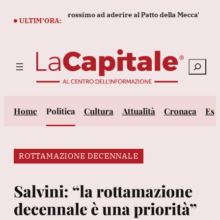
Vai
trebbe essere il prossimo ad aderire al Patto della Mecca'
Tenn
al
ULTIM’ORA:
contenuto
Cerca
Home
Politica
Cultura
Attualità
Cronaca
Est
ROTTAMAZIONE DECENNALE
Salvini: “la rottamazione
decennale è una priorità”