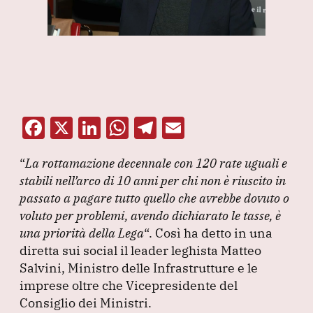
F
X
Li
W
T
E
a
n
h
el
m
“
La rottamazione decennale con 120 rate uguali e
c
k
at
e
ai
stabili nell’arco di 10 anni per chi non è riuscito in
e
e
s
gr
l
passato a pagare tutto quello che avrebbe dovuto o
b
dI
A
a
voluto per problemi, avendo dichiarato le tasse, è
una priorità della Lega
o
n
p
“. Così ha detto in una
m
diretta sui social il leader leghista Matteo
o
p
Salvini, Ministro delle Infrastrutture e le
k
imprese oltre che Vicepresidente del
Consiglio dei Ministri.