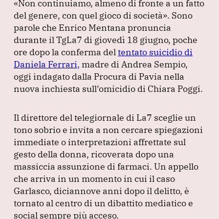
«Non continuiamo, almeno di fronte a un fatto
c
k
at
e
ai
del genere, con quel gioco di società»
.
Sono
e
e
s
gr
l
parole che Enrico Mentana pronuncia
b
dI
A
a
durante il TgLa7 di giovedì 18 giugno, poche
ore dopo la conferma del
o
n
p
m
tentato suicidio di
Daniela Ferrari,
madre di Andrea Sempio,
o
p
oggi indagato dalla Procura di Pavia nella
k
nuova inchiesta sull’omicidio di Chiara Poggi.
Il direttore del telegiornale di La7 sceglie un
tono sobrio e invita a non cercare spiegazioni
immediate o interpretazioni affrettate sul
gesto della donna, ricoverata dopo una
massiccia assunzione di farmaci.
Un appello
che arriva in un momento in cui il caso
Garlasco, diciannove anni dopo il delitto, è
tornato al centro di un dibattito mediatico e
social sempre più acceso.