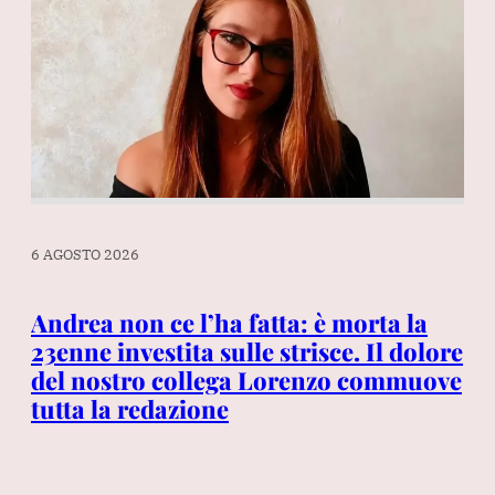
6 AGOSTO 2026
6 A
a
Andrea non ce l’ha fatta: è morta la
Co
23enne investita sulle strisce. Il dolore
co
del nostro collega Lorenzo commuove
su
tutta la redazione
«N