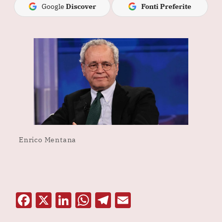
Google
Discover
Fonti Preferite
Enrico Mentana
F
X
Li
W
T
E
a
n
h
el
m