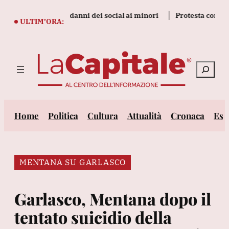
Vai
567 milioni per danni dei social ai minori
Protesta contro la l
al
ULTIM’ORA:
contenuto
Cerca
Home
Politica
Cultura
Attualità
Cronaca
Est
MENTANA SU GARLASCO
Garlasco, Mentana dopo il
tentato suicidio della