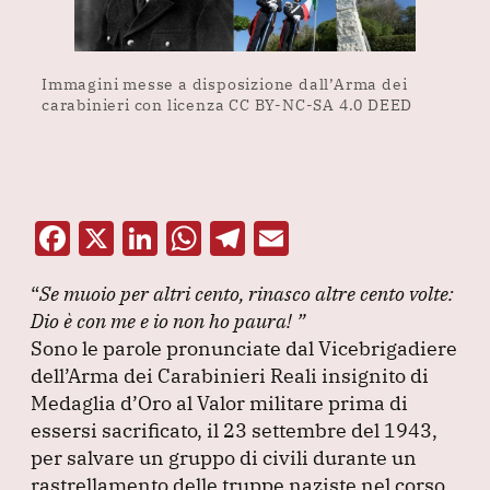
Immagini messe a disposizione dall’Arma dei
carabinieri con licenza CC BY-NC-SA 4.0 DEED
F
X
Li
W
T
E
a
n
h
el
m
“
Se muoio per altri cento, rinasco altre cento volte:
c
k
at
e
ai
Dio è con me e io non ho paura!
”
e
e
s
gr
l
Sono le parole pronunciate dal Vicebrigadiere
b
dI
A
a
dell’Arma dei Carabinieri Reali insignito di
Medaglia d’Oro al Valor militare prima di
o
n
p
m
essersi sacrificato, il 23 settembre del 1943,
o
p
per salvare un gruppo di civili durante un
k
rastrellamento delle truppe naziste nel corso