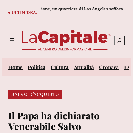
Vai
 cibo in decomposizione, un quartiere di Los Angeles soffoca
Eso
al
ULTIM’ORA:
contenuto
Cerca
Home
Politica
Cultura
Attualità
Cronaca
Est
SALVO D’ACQUISTO
Il Papa ha dichiarato
Venerabile Salvo