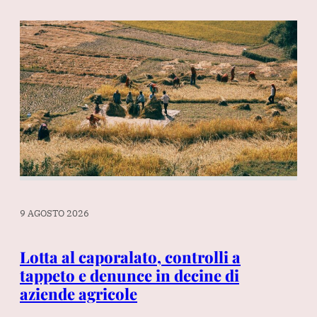
9 AGOSTO 2026
9 A
ano
Lotta al caporalato, controlli a
Ga
tappeto e denunce in decine di
pi
aziende agricole
ce
ma