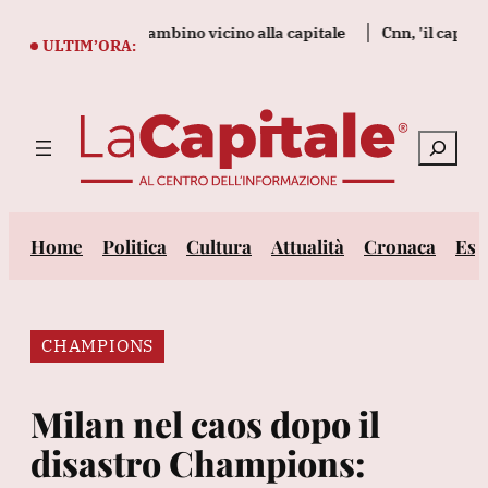
Vai
orti tra cui un bambino vicino alla capitale
Cnn, 'il capo degli
al
ULTIM’ORA:
contenuto
Cerca
Home
Politica
Cultura
Attualità
Cronaca
Est
CHAMPIONS
Milan nel caos dopo il
disastro Champions: