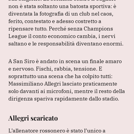
e
e
s
gr
l
non è stata soltanto una batosta sportiva: è
b
dI
A
a
diventata la fotografia di un club nel caos,
ferito, contestato e adesso costretto a
o
n
p
m
ripensare tutto.
Perché senza Champions
o
p
League il conto economico cambia, i nervi
k
saltano e le responsabilità diventano enormi.
A San Siro è andato in scena un finale amaro
e nervoso.
Fischi, rabbia, tensione.
E
soprattutto una scena che ha colpito tutti:
Massimiliano Allegri lasciato praticamente
solo davanti ai microfoni, mentre il resto della
dirigenza spariva rapidamente dallo stadio.
Allegri scaricato
L’allenatore rossonero è stato l’unico a