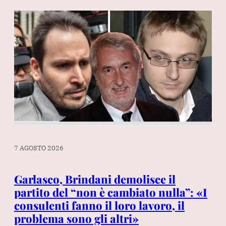
7 AGOSTO 2026
7 A
ro
Garlasco, Brindani demolisce il
La
partito del “non è cambiato nulla”: «I
Da
consulenti fanno il loro lavoro, il
fi
problema sono gli altri»
Ba