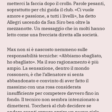
metterci la faccia dopo il crollo.
Parole pesanti,
soprattutto per chi guida il club.
«Ci vuole
amore e passione, a tutti i livelli»
, ha detto
Allegri uscendo da San Siro ben oltre la
mezzanotte.
Un messaggio che in molti hanno
letto come una frecciata diretta alla società.
Max non si è nascosto nemmeno sulle
responsabilità tecniche:
«Abbiamo sbagliato,
ho sbagliato»
.
Ma il suo ragionamento è più
ampio.
La sensazione, dentro il mondo
rossonero, è che l’allenatore si senta
abbandonato e convinto di aver fatto il
massimo con una rosa considerata
insufficiente per competere davvero fino in
fondo.
Il tecnico non sembra intenzionato a
dimettersi.
Toccherà al club decidere se
andare avanti oppure aprire un nuovo ciclo.