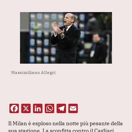
Massimiliano Allegri
F
X
Li
W
T
E
a
n
h
el
m
Il Milan è esploso nella notte più pesante della
c
k
at
e
ai
sua stagione.
La sconfitta contro il Cagliari