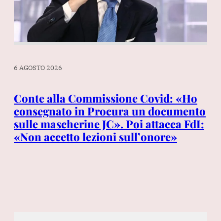
6 AGOSTO 2026
6 A
a
Conte alla Commissione Covid: «Ho
Th
consegnato in Procura un documento
Be
sulle mascherine JC». Poi attacca FdI:
it
«Non accetto lezioni sull’onore»