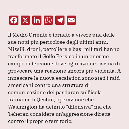
F
X
Li
W
T
E
a
n
h
el
m
Il Medio Oriente è tornato a vivere una delle
c
k
at
e
ai
sue notti più pericolose degli ultimi anni.
e
e
s
gr
l
Missili, droni, petroliere e basi militari hanno
b
dI
A
a
trasformato il Golfo Persico in un enorme
campo di tensione dove ogni azione rischia di
o
n
p
m
provocare una reazione ancora più violenta.
A
o
p
innescare la nuova escalation sono stati i raid
k
americani contro una struttura di
comunicazione dei pasdaran sull’isola
iraniana di Qeshm, operazione che
Washington ha definito
“difensiva”
ma che
Teheran considera un’aggressione diretta
contro il proprio territorio.