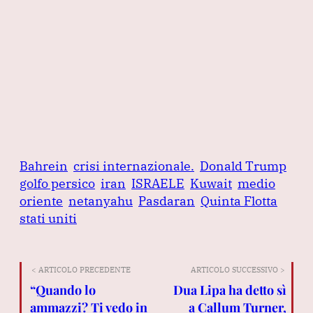
Bahrein
crisi internazionale.
Donald Trump
golfo persico
iran
ISRAELE
Kuwait
medio
oriente
netanyahu
Pasdaran
Quinta Flotta
stati uniti
< ARTICOLO PRECEDENTE
ARTICOLO SUCCESSIVO >
“Quando lo
Dua Lipa ha detto sì
ammazzi? Ti vedo in
a Callum Turner,