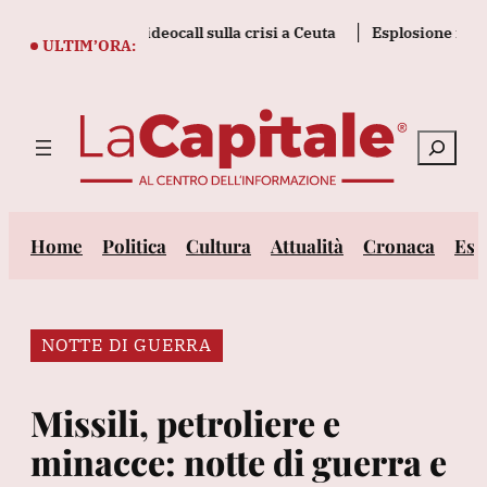
Vai
 riunione in videocall sulla crisi a Ceuta
Esplosione in un min
al
ULTIM’ORA:
contenuto
Cerca
Home
Politica
Cultura
Attualità
Cronaca
Est
NOTTE DI GUERRA
Missili, petroliere e
minacce: notte di guerra e