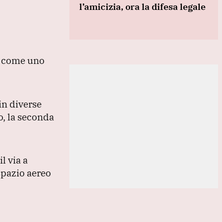
l’amicizia, ora la difesa legale
ne come uno
in diverse
o, la seconda
l via a
spazio aereo