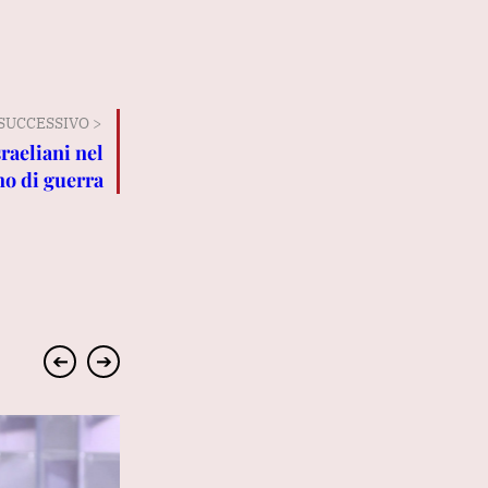
SUCCESSIVO >
raeliani nel
no di guerra
➔
➔