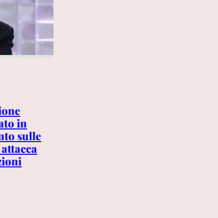
6 AGOSTO 2026
ione
The Voice Senior: fuori
ato in
Loredana Bertè, arriva una
to sulle
“Big” della musica italiana.
 attacca
Ecco chi è
zioni