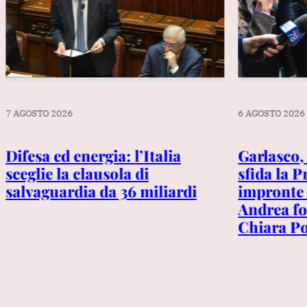
7 AGOSTO 2026
6 AGOSTO 2026
Difesa ed energia: l’Italia
Garlasco,
sceglie la clausola di
sfida la 
salvaguardia da 36 miliardi
impronte
Andrea fos
Chiara P