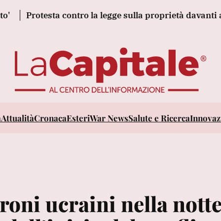
otesta contro la legge sulla proprietà davanti al Parla
a
Attualità
Cronaca
Esteri
War News
Salute e Ricerca
Innovazi
roni ucraini nella notte