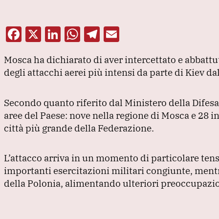
F
X
Li
W
T
E
a
n
h
el
m
Mosca ha dichiarato di aver intercettato e abbatt
c
k
at
e
ai
degli attacchi aerei più intensi da parte di Kiev dal
e
e
s
gr
l
b
dI
A
a
Secondo quanto riferito dal Ministero della Difesa 
o
n
p
m
aree del Paese: nove nella regione di Mosca e 28 i
o
p
città più grande della Federazione.
k
L’attacco arriva in un momento di particolare tens
importanti esercitazioni militari congiunte, mentr
della Polonia, alimentando ulteriori preoccupazion