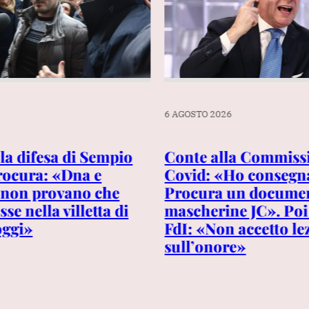
6 AGOSTO 2026
 la difesa di Sempio
Conte alla Commiss
Procura: «Dna e
Covid: «Ho consegn
 non provano che
Procura un documen
se nella villetta di
mascherine JC». Poi
oggi»
FdI: «Non accetto le
sull’onore»