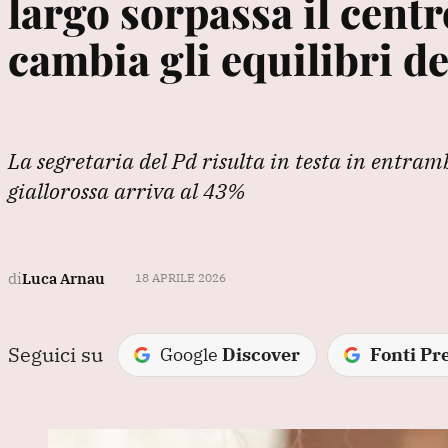
largo sorpassa il cent
cambia gli equilibri d
La segretaria del Pd risulta in testa in entram
giallorossa arriva al 43%
di
Luca Arnau
18 APRILE 2026
Seguici su
Google
Discover
Fonti Pre