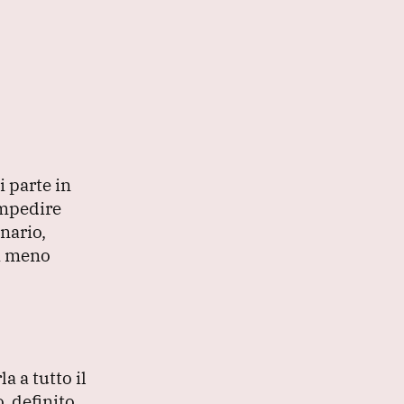
 parte in
impedire
nario,
li meno
a a tutto il
, definito