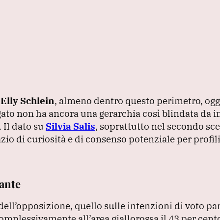
e
Elly Schlein
, almeno dentro questo perimetro, oggi
rgato non ha ancora una gerarchia così blindata da 
.
Il dato su
Silvia Salis
, soprattutto nel secondo sce
zio di curiosità e di consenso potenziale per profi
sante
dell’opposizione, quello sulle intenzioni di voto parl
omplessivamente all’area giallorossa il 43 per cento