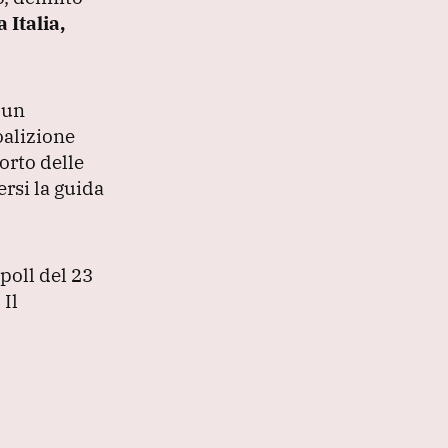
a Italia,
 un
oalizione
orto delle
rsi la guida
 poll del 23
.
Il