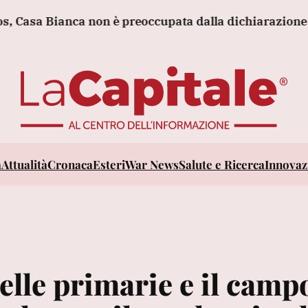
 Bianca non è preoccupata dalla dichiarazione di Net
a
Attualità
Cronaca
Esteri
War News
Salute e Ricerca
Innovazi
elle primarie e il camp