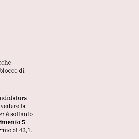
erché
 blocco di
andidatura
 vedere la
n è soltanto
imento 5
ermo al 42,1.