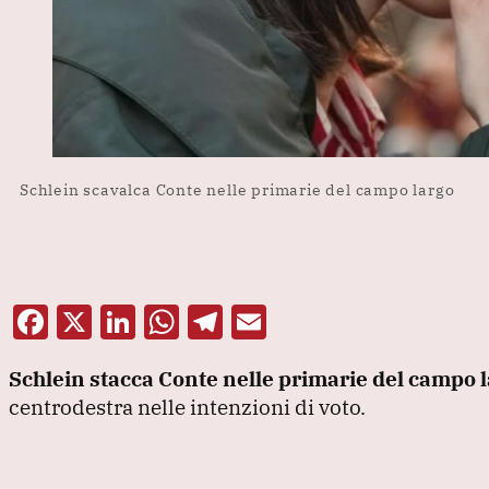
Schlein scavalca Conte nelle primarie del campo largo
F
X
Li
W
T
E
a
n
h
el
m
Schlein stacca Conte nelle primarie del campo 
c
k
at
e
ai
centrodestra nelle intenzioni di voto.
e
e
s
gr
l
b
dI
A
a