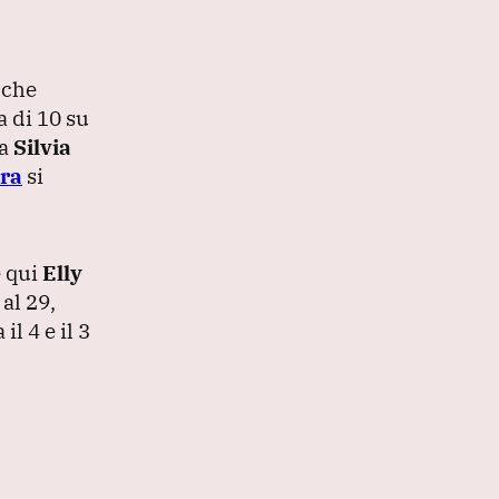
 che
a di 10 su
a
Silvia
tra
si
 qui
Elly
 al 29,
il 4 e il 3