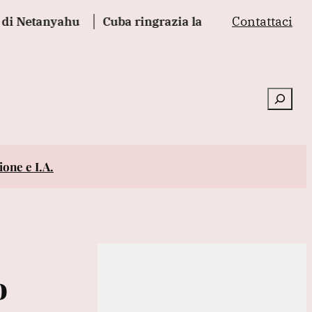
Contattaci
anyahu
Cuba ringrazia la Cina per una nuova donazio
Cerca
one e I.A.
o