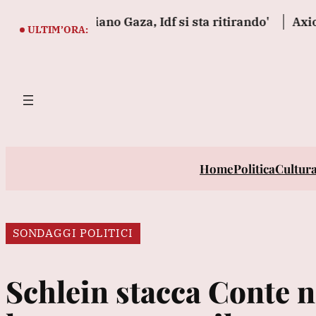
Vai
ce a piano Gaza, Idf si sta ritirando'
Axios, Casa
al
ULTIM’ORA:
contenuto
Home
Politica
Cultur
SONDAGGI POLITICI
Schlein stacca Conte n