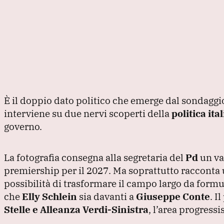
o
n
p
m
o
p
k
È il doppio dato politico che emerge dal sondagg
interviene su due nervi scoperti della
politica ita
governo.
La fotografia consegna alla segretaria del
Pd
un va
premiership per il 2027.
Ma soprattutto racconta 
possibilità di trasformare il campo largo da formu
che
Elly Schlein
sia davanti a
Giuseppe Conte
.
I
Stelle e Alleanza Verdi-Sinistra
, l’area progressi