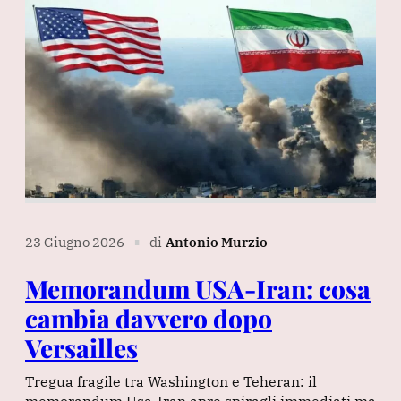
23 Giugno 2026
di
Antonio Murzio
∎
Memorandum USA‑Iran: cosa
cambia davvero dopo
Versailles
Tregua fragile tra Washington e Teheran: il
memorandum Usa-Iran apre spiragli immediati ma