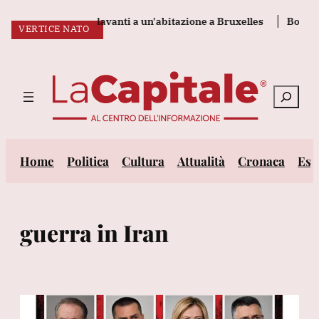
Vai
notte esplosione davanti a un'abitazione a Bruxelles
Borsa: Eur
LA MINACCIA
L?ACCORDO
DELIRIO TRUMP
VERTICE NATO
al
ULTIM’ORA:
contenuto
Cerca
Home
Politica
Cultura
Attualità
Cronaca
Est
guerra in Iran