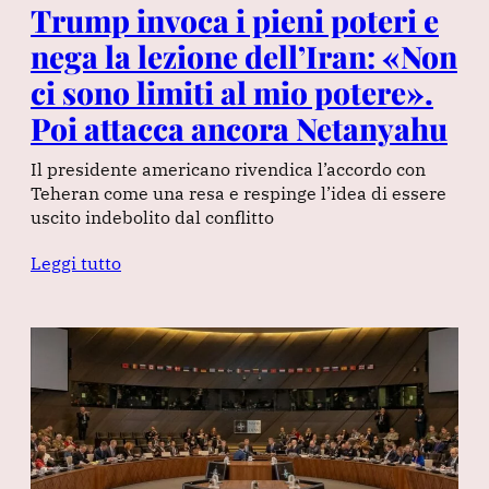
Trump invoca i pieni poteri e
nega la lezione dell’Iran: «Non
ci sono limiti al mio potere».
Poi attacca ancora Netanyahu
Il presidente americano rivendica l’accordo con
Teheran come una resa e respinge l’idea di essere
uscito indebolito dal conflitto
Leggi tutto