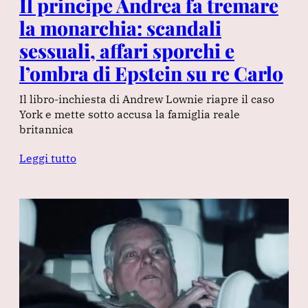
Il principe Andrea fa tremare
la monarchia: scandali
sessuali, affari sporchi e
l’ombra di Epstein su re Carlo
Il libro-inchiesta di Andrew Lownie riapre il caso
York e mette sotto accusa la famiglia reale
britannica
Leggi tutto