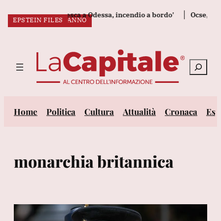
Vai
u nave cargo tedesca a Odessa, incendio a bordo'
Ocse, la cresc
CAMBIO CASA
DOPPIO COMPLEANNO
CASO EPSTEIN
CASO EPSTEIN
ERRORE CHOC
EPSTEIN FILES
al
ULTIM’ORA:
contenuto
Cerca
Home
Politica
Cultura
Attualità
Cronaca
Est
monarchia britannica