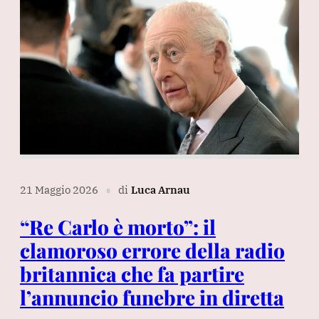
21 Maggio 2026
di
Luca Arnau
∎
“Re Carlo è morto”: il
clamoroso errore della radio
britannica che fa partire
l’annuncio funebre in diretta