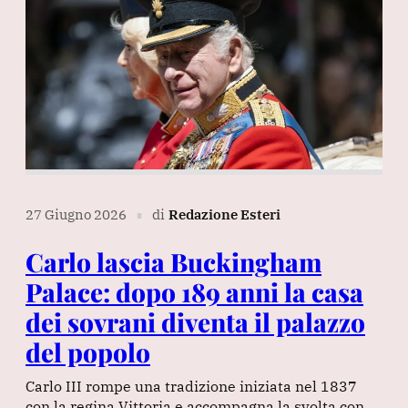
27 Giugno 2026
di
Redazione Esteri
∎
Carlo lascia Buckingham
Palace: dopo 189 anni la casa
dei sovrani diventa il palazzo
del popolo
Carlo III rompe una tradizione iniziata nel 1837
con la regina Vittoria e accompagna la svolta con