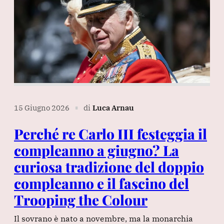
15 Giugno 2026
di
Luca Arnau
∎
Perché re Carlo III festeggia il
compleanno a giugno? La
curiosa tradizione del doppio
compleanno e il fascino del
Trooping the Colour
Il sovrano è nato a novembre, ma la monarchia