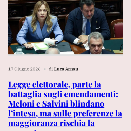
17 Giugno 2026
di
Luca Arnau
∎
Legge elettorale, parte la
battaglia sugli emendamenti:
Meloni e Salvini blindano
l’intesa, ma sulle preferenze la
maggioranza rischia la