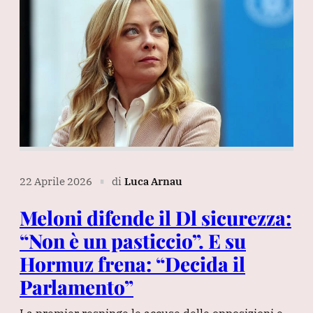
22 Aprile 2026
di
Luca Arnau
∎
Meloni difende il Dl sicurezza:
“Non è un pasticcio”. E su
Hormuz frena: “Decida il
Parlamento”
La premier respinge le accuse delle opposizioni e