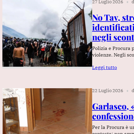
27 Luglio 2026
d
∎
No Tav, st
identificat
negli scont
Polizia e Procura p
violenze. Negli sco
Leggi tutto
22 Luglio 2026
d
∎
Garlasco, 
confessione
Per la Procura è u
contesta: non amm