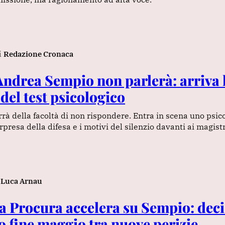
i
Redazione Cronaca
Andrea Sempio non parlerà: arriva
del test psicologico
rrà della facoltà di non rispondere. Entra in scena uno psi
presa della difesa e i motivi del silenzio davanti ai magistr
Luca Arnau
la Procura accelera su Sempio: dec
o fine maggio tra nuove perizie,