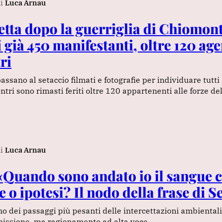
i
Luca Arnau
retta dopo la guerriglia di Chiomont
i già 450 manifestanti, oltre 120 agen
ri
assano al setaccio filmati e fotografie per individuare tutti 
ntri sono rimasti feriti oltre 120 appartenenti alle forze de
i
Luca Arnau
«Quando sono andato io il sangue c
 o ipotesi? Il nodo della frase di 
no dei passaggi più pesanti delle intercettazioni ambientali
issione, ma ragionamento ad alta voce.