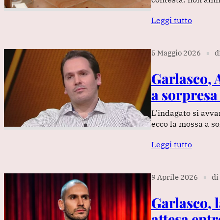
Leggi tutto
5 Maggio 2026
d
∎
Garlasco, 
a sorpresa 
L’indagato si avva
ecco la mossa a sor
Leggi tutto
9 Aprile 2026
di
∎
Garlasco, 
attesa entr