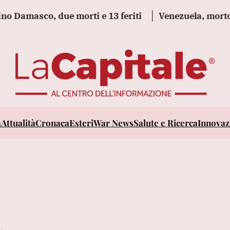
Damasco, due morti e 13 feriti
Venezuela, morto l'ex
a
Attualità
Cronaca
Esteri
War News
Salute e Ricerca
Innovazi