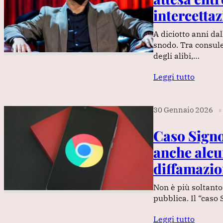
intercettaz
A diciotto anni da
snodo. Tra consulen
degli alibi,…
Leggi tutto
30 Gennaio 2026
∎
Caso Signor
anche alcu
diffamazio
Non è più soltanto
pubblica. Il “caso 
Leggi tutto