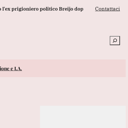
Contattaci
 prigioniero politico Breijo dopo anni tra carcere e do
Cerca
one e I.A.