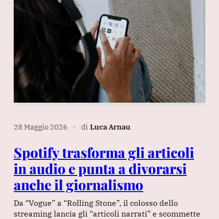
28 Maggio 2026
di
Luca Arnau
∎
Spotify trasforma gli articoli
in audio e punta a divorarsi
anche il giornalismo
Da “Vogue” a “Rolling Stone”, il colosso dello
streaming lancia gli “articoli narrati” e scommette