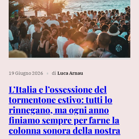
19 Giugno 2026
di
Luca Arnau
∎
L’Italia e l’ossessione del
tormentone estivo: tutti lo
rinnegano, ma ogni anno
finiamo sempre per farne la
colonna sonora della nostra