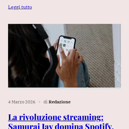
Leggi tutto
4 Marzo 2026
di
Redazione
∎
La rivoluzione streaming:
Samurai Jay domina Spotify,