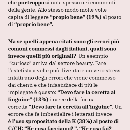
che
purtroppo
si nota spesso nei commenti
della gente.
Allo stesso modo molte volte
capita di leggere
“propio bene”
(19%
)
al posto
di
“proprio bene”
.
Ma se quelli appena citati sono gli errori più
comuni commessi dagli italiani, quali sono
invece quelli più originali?
Un esempio
“curioso”
arriva dal settore beauty.
Fare
l’estetista a volte può diventare un vero stress:
infatti uno degli errori che viene commesso
dai clienti e che infastidisce di più le
impiegate è questo:
“Devo fare la ceretta al
linguine”
(13%
)
invece della forma
corretta
“Devo fare la ceretta all’inguine”
.
Un
errore che fa imbestialire i letterati invece
è
l’uso spropositato della K
(38%
) al posto di
C/CH:
“Ke cosa facciamo?
”
,
“Ke cosa fai?