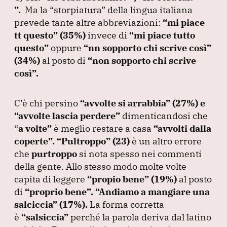
”
.
Ma la
“storpiatura”
della lingua italiana
prevede tante altre abbreviazioni:
“mi piace
tt questo”
(35%
)
invece di
“mi piace tutto
questo”
oppure
“nn sopporto chi scrive così”
(34%
)
al posto di
“non sopporto chi scrive
così”
.
C’è chi persino
“avvolte si arrabbia”
(27%
) e
“avvolte lascia perdere”
dimenticandosi che
“
a volte”
è meglio restare a casa
“avvolti dalla
coperte”
.
“Pultroppo”
(23
)
è un altro errore
che
purtroppo
si nota spesso nei commenti
della gente.
Allo stesso modo molte volte
capita di leggere
“propio bene”
(19%
)
al posto
di
“proprio bene”
.
“Andiamo a mangiare una
salciccia”
(17%
).
La forma corretta
è
“salsiccia”
perché la parola deriva dal latino