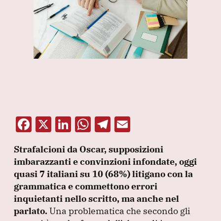
F
X
Li
W
T
E
a
n
h
el
m
Strafalcioni da Oscar, supposizioni
c
k
at
e
ai
imbarazzanti e convinzioni infondate, oggi
e
e
s
gr
l
quasi 7 italiani su 10
(68%
) litigano con la
b
dI
A
a
grammatica
e commettono errori
inquietanti nello scritto, ma anche nel
o
n
p
m
parlato.
Una problematica che secondo gli
o
p