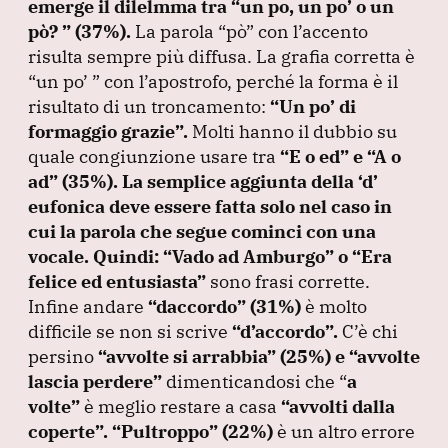
emerge il dilelmma tra
“un po, un po’ o un
pò?
”
(37%
).
La parola
“pò”
con l’accento
risulta sempre più diffusa.
La grafia corretta è
“un po’ ”
con l’apostrofo, perché la forma è il
risultato di un troncamento:
“Un po’ di
formaggio grazie”
.
Molti hanno il dubbio su
quale congiunzione usare tra
“E o ed”
e
“A o
ad”
(35%
).
La semplice aggiunta della ‘d’
eufonica deve essere fatta solo nel caso in
cui la parola che segue cominci con una
vocale.
Quindi:
“Vado ad Amburgo”
o
“Era
felice ed entusiasta”
sono frasi corrette.
Infine andare
“daccordo”
(31%
)
è molto
difficile se non si scrive
“d’accordo”
.
C’è chi
persino
“avvolte si arrabbia”
(25%
) e
“avvolte
lascia perdere”
dimenticandosi che
“
a
volte”
è meglio restare a casa
“avvolti dalla
coperte”
.
“Pultroppo”
(22%
)
è un altro errore