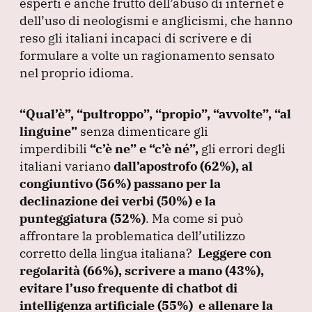
esperti è anche frutto dell’abuso di internet e
k
dell’uso di neologismi e anglicismi, che hanno
reso gli italiani incapaci di scrivere e di
formulare a volte un ragionamento sensato
nel proprio idioma.
“Qual’è”
,
“pultroppo”
,
“propio”
,
“avvolte”
,
“al
linguine”
senza dimenticare gli
imperdibili
“c’è ne”
e
“c’è né”
,
gli errori degli
italiani variano
dall’apostrofo
(62%
), al
congiuntivo
(56%
) passano per la
declinazione dei verbi
(50%
) e la
punteggiatura
(52%
)
.
Ma come si può
affrontare la problematica dell’utilizzo
corretto della lingua italiana?
Leggere con
regolarità
(66%
), scrivere a mano
(43%
),
evitare l’uso frequente di chatbot di
intelligenza artificiale
(55%
)
e allenare la