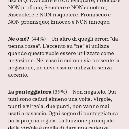
usa la Q: Evacuare e NON evaquare; Proficuo e
NON profiquo; Scuotere e NON squotere;
Riscuotere e NON risquotere; Promiscuo e
NON promisquo; Innocuo e NON innoquo.
Ne o né?
(44%
) – Un altro di quegli errori
“da
penna rossa”
.
L’accento su
“né”
si utilizza
quando questo vuole essere utilizzato come
negazione.
Nel caso in cui non sia presente la
negazione, ne deve essere utilizzato senza
accento.
La punteggiatura
(39%
) – Non negatelo.
Qui
tutti sono caduti almeno una volta.
Virgole,
punti e virgola, due punti, non vanno mai
usati a casaccio.
Ogni segno di punteggiatura
ha la propria regola.
La funzione principale
della virgola è quella di dare una cadenza