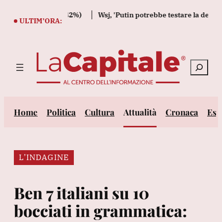
Vai
el semestre (+42%)
Wsj, 'Putin potrebbe testare la determinazio
al
ULTIM’ORA:
contenuto
Cerca
Home
Politica
Cultura
Attualità
Cronaca
Est
L’INDAGINE
Ben 7 italiani su 10
bocciati in grammatica: