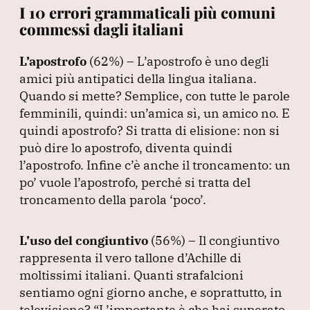
I 10 errori grammaticali più comuni
commessi dagli italiani
L’apostrofo
(62%
) – L’apostrofo è uno degli
amici più antipatici della lingua italiana.
Quando si mette?
Semplice, con tutte le parole
femminili, quindi: un’amica sì, un amico no.
E
quindi apostrofo?
Si tratta di elisione: non si
può dire lo apostrofo, diventa quindi
l’apostrofo.
Infine c’è anche il troncamento: un
po’ vuole l’apostrofo, perché si tratta del
troncamento della parola ‘poco’.
L’uso del congiuntivo
(56%
) – Il congiuntivo
rappresenta il vero tallone d’Achille di
moltissimi italiani.
Quanti strafalcioni
sentiamo ogni giorno anche, e soprattutto, in
televisione?
“L’importante è che hai superato