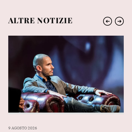
ALTRE NOTIZIE
➔
➔
9 A
9 AGOSTO 2026