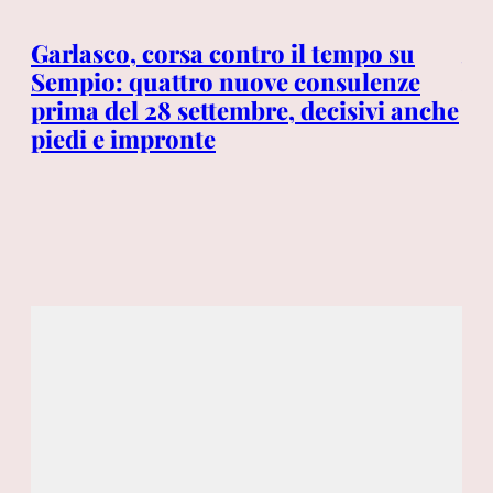
L’i
im
o,
Garlasco, corsa contro il tempo su
vo
i
Sempio: quattro nuove consulenze
tr
prima del 28 settembre, decisivi anche
dis
piedi e impronte