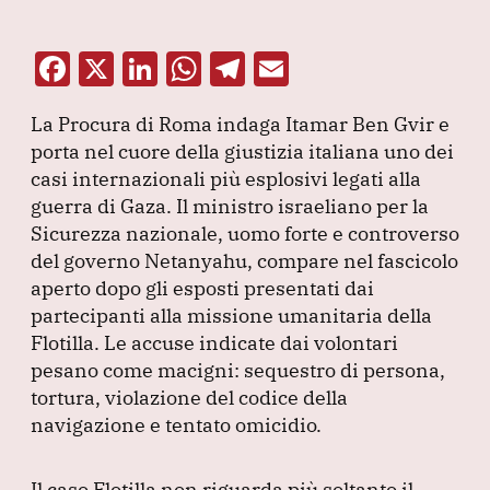
F
X
Li
W
T
E
a
n
h
el
m
La Procura di Roma indaga Itamar Ben Gvir e
c
k
at
e
ai
porta nel cuore della giustizia italiana uno dei
e
e
s
gr
l
casi internazionali più esplosivi legati alla
b
dI
A
a
guerra di Gaza.
Il ministro israeliano per la
Sicurezza nazionale, uomo forte e controverso
o
n
p
m
del governo Netanyahu, compare nel fascicolo
o
p
aperto dopo gli esposti presentati dai
k
partecipanti alla missione umanitaria della
Flotilla.
Le accuse indicate dai volontari
pesano come macigni: sequestro di persona,
tortura, violazione del codice della
navigazione e tentato omicidio.
Il caso Flotilla non riguarda più soltanto il