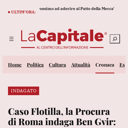
Vai
bbe essere il prossimo ad aderire al Patto della Mecca'
Tennis,
al
ULTIM’ORA:
contenuto
Cerca
Home
Politica
Cultura
Attualità
Cronaca
Est
INDAGATO
Caso Flotilla, la Procura
di Roma indaga Ben Gvir: