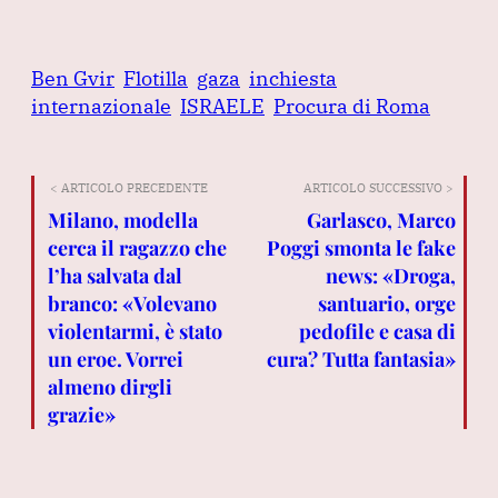
Ben Gvir
Flotilla
gaza
inchiesta
internazionale
ISRAELE
Procura di Roma
< ARTICOLO PRECEDENTE
ARTICOLO SUCCESSIVO >
Milano, modella
Garlasco, Marco
cerca il ragazzo che
Poggi smonta le fake
l’ha salvata dal
news: «Droga,
branco: «Volevano
santuario, orge
violentarmi, è stato
pedofile e casa di
un eroe. Vorrei
cura? Tutta fantasia»
almeno dirgli
grazie»