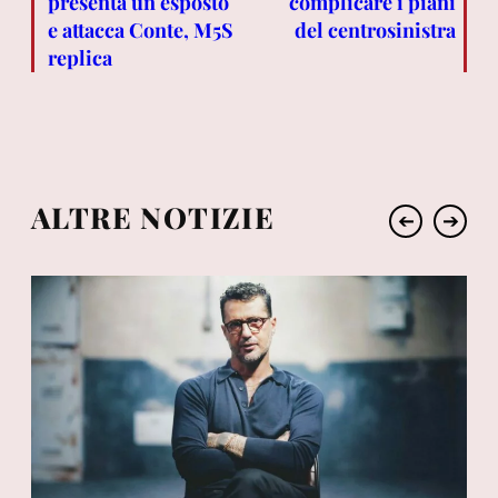
presenta un esposto
complicare i piani
e attacca Conte, M5S
del centrosinistra
replica
ALTRE NOTIZIE
➔
➔