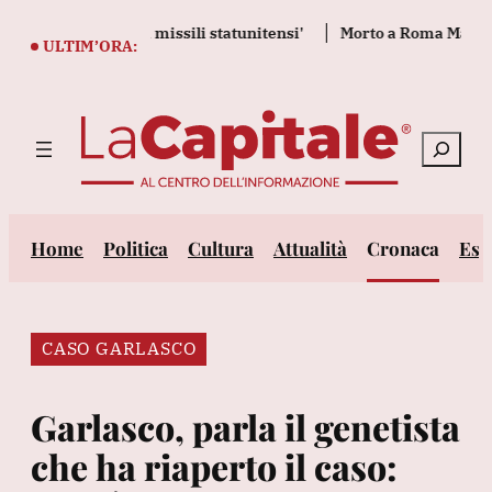
Vai
iuga le scorte di missili statunitensi'
Morto a Roma Massimilia
al
ULTIM’ORA:
contenuto
Cerca
Home
Politica
Cultura
Attualità
Cronaca
Est
CASO GARLASCO
Garlasco, parla il genetista
che ha riaperto il caso: