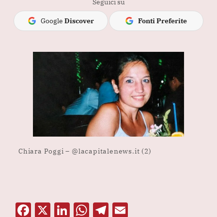
Seguici su
Google
Discover
Fonti Preferite
Chiara Poggi – @lacapitalenews.it (2)
F
X
Li
W
T
E