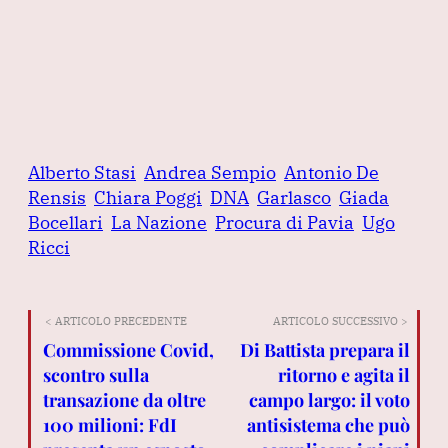
Alberto Stasi
Andrea Sempio
Antonio De
Rensis
Chiara Poggi
DNA
Garlasco
Giada
Bocellari
La Nazione
Procura di Pavia
Ugo
Ricci
< ARTICOLO PRECEDENTE
ARTICOLO SUCCESSIVO >
Commissione Covid,
Di Battista prepara il
scontro sulla
ritorno e agita il
transazione da oltre
campo largo: il voto
100 milioni: FdI
antisistema che può