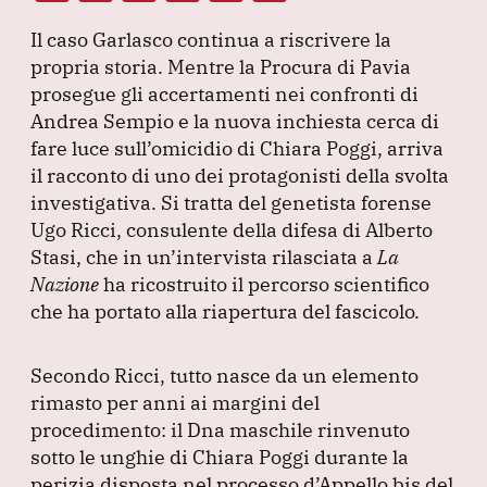
a
n
h
el
m
Il caso Garlasco continua a riscrivere la
c
k
at
e
ai
propria storia.
Mentre la Procura di Pavia
e
e
s
gr
l
prosegue gli accertamenti nei confronti di
b
dI
A
a
Andrea Sempio e la nuova inchiesta cerca di
fare luce sull’omicidio di Chiara Poggi, arriva
o
n
p
m
il racconto di uno dei protagonisti della svolta
o
p
investigativa.
Si tratta del genetista forense
k
Ugo Ricci, consulente della difesa di Alberto
Stasi, che in un’intervista rilasciata a
La
Nazione
ha ricostruito il percorso scientifico
che ha portato alla riapertura del fascicolo.
Secondo Ricci, tutto nasce da un elemento
rimasto per anni ai margini del
procedimento: il Dna maschile rinvenuto
sotto le unghie di Chiara Poggi durante la
perizia disposta nel processo d’Appello bis del