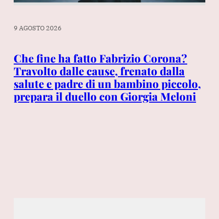
9 AGOSTO 2026
Che fine ha fatto Fabrizio Corona?
9 A
Travolto dalle cause, frenato dalla
ppe
salute e padre di un bambino piccolo,
Ga
o
prepara il duello con Giorgia Meloni
Se
pr
pi