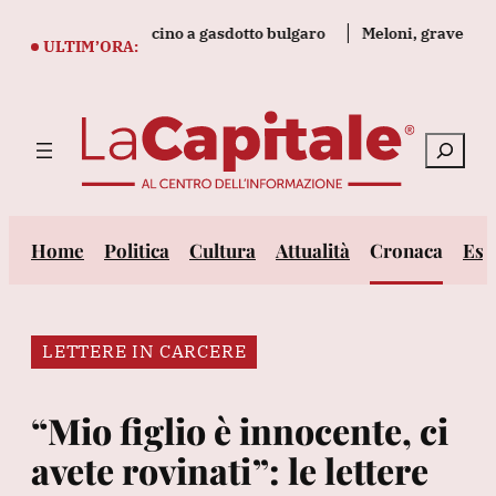
Vai
ania esplode vicino a gasdotto bulgaro
Meloni, grave e verg
al
ULTIM’ORA:
contenuto
Cerca
Home
Politica
Cultura
Attualità
Cronaca
Est
LETTERE IN CARCERE
“Mio figlio è innocente, ci
avete rovinati”: le lettere