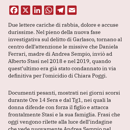
F
X
Li
W
T
E
a
n
h
el
m
Due lettere cariche di rabbia, dolore e accuse
c
k
at
e
ai
durissime.
Nel pieno della nuova fase
e
e
s
gr
l
investigativa sul delitto di Garlasco, tornano al
b
dI
A
a
centro dell’attenzione le missive che Daniela
Ferrari, madre di Andrea Sempio, inviò ad
o
n
p
m
Alberto Stasi nel 2018 e nel 2019, quando
o
p
quest’ultimo era già stato condannato in via
k
definitiva per l’omicidio di Chiara Poggi.
Documenti pesanti, mostrati nei giorni scorsi
durante Ore 14 Sera e dal Tg1, nei quali la
donna difende con forza il figlio e attacca
frontalmente Stasi e la sua famiglia.
Frasi che
oggi vengono rilette alla luce dell’indagine
che vede nuovamente Andrea Sempio nel