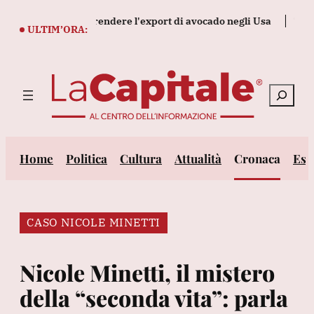
Vai
 misure per riprendere l'export di avocado negli Usa
Trump, '
al
ULTIM’ORA:
contenuto
Cerca
Home
Politica
Cultura
Attualità
Cronaca
Est
CASO NICOLE MINETTI
Nicole Minetti, il mistero
della “seconda vita”: parla