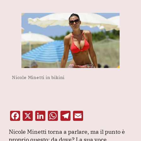
Nicole Minetti in bikini
F
X
Li
W
T
E
a
n
h
el
m
Nicole Minetti torna a parlare, ma il punto è
c
k
at
e
ai
proprio questo: da dove?
La sua voce