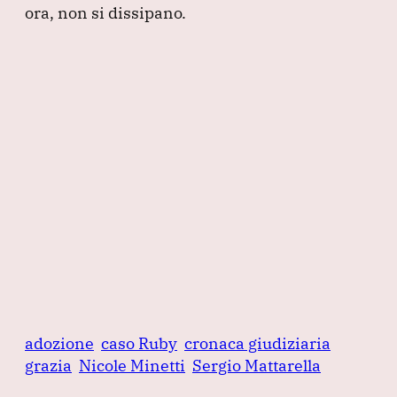
ora, non si dissipano.
adozione
caso Ruby
cronaca giudiziaria
grazia
Nicole Minetti
Sergio Mattarella