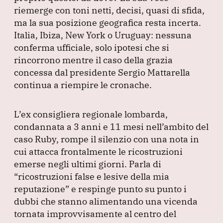
e
e
s
gr
l
riemerge con toni netti, decisi, quasi di sfida,
b
dI
A
a
ma la sua posizione geografica resta incerta.
Italia, Ibiza, New York o Uruguay: nessuna
o
n
p
m
conferma ufficiale, solo ipotesi che si
o
p
rincorrono mentre il caso della grazia
k
concessa dal presidente Sergio Mattarella
continua a riempire le cronache.
L’ex consigliera regionale lombarda,
condannata a 3 anni e 11 mesi nell’ambito del
caso Ruby, rompe il silenzio con una nota in
cui attacca frontalmente le ricostruzioni
emerse negli ultimi giorni.
Parla di
“ricostruzioni false e lesive della mia
reputazione”
e respinge punto su punto i
dubbi che stanno alimentando una vicenda
tornata improvvisamente al centro del