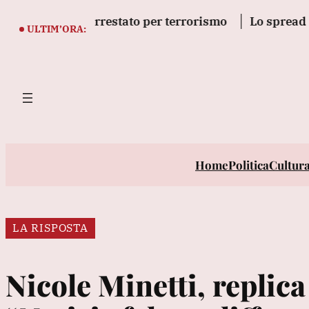
Vai
, 16enne arrestato per terrorismo
Lo spread tra Btp
al
ULTIM’ORA:
contenuto
Home
Politica
Cultur
LA RISPOSTA
Nicole Minetti, replica