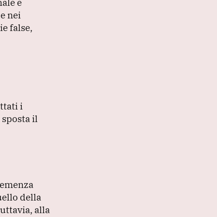
ale e
e nei
ie false,
tati i
 sposta il
clemenza
uello della
uttavia, alla