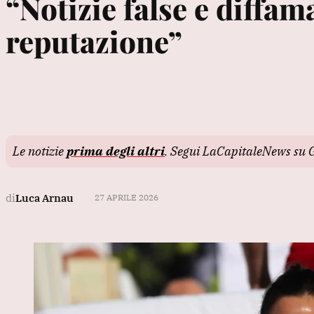
“Notizie false e diffam
reputazione”
Le notizie
prima degli altri
. Segui LaCapitaleNews su 
di
Luca Arnau
27 APRILE 2026