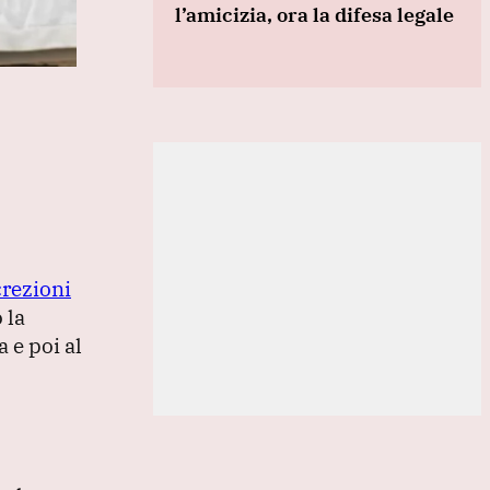
l’amicizia, ora la difesa legale
crezioni
 la
 e poi al