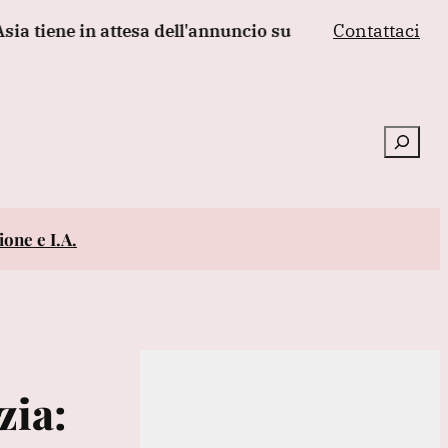
Contattaci
iene in attesa dell'annuncio su Hormuz, debole Seul
Cerca
one e I.A.
zia: