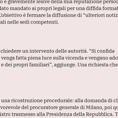
o e gravemente lesive della mia reputazione person
ato mandato ai propri legali per una diffida formal
L’obiettivo è fermare la diffusione di
“ulteriori notiz
ali nelle sedi competenti.
 chiedere un intervento delle autorità.
“Si confida
 venga fatta piena luce sulla vicenda e vengano adot
 e dei propri familiari”
, aggiunge.
Una richiesta che
va una ricostruzione procedurale: alla domanda di 
 favorevole del procuratore generale di Milano, poi q
nistro trasmesso alla Presidenza della Repubblica.
T