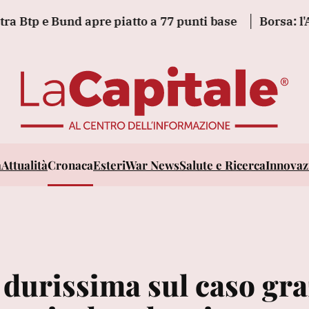
 e Bund apre piatto a 77 punti base
Borsa: l'Asia t
a
Attualità
Cronaca
Esteri
War News
Salute e Ricerca
Innovazi
 durissima sul caso gra