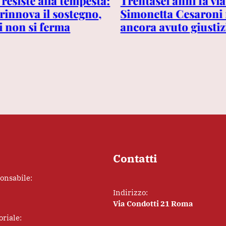
resiste alla tempesta:
Trentasei anni fa v
i rinnova il sostegno,
Simonetta Cesaroni
i non si ferma
ancora avuto giustiz
Contatti
ponsabile:
Indirizzo:
Via Condotti 21 Roma
oriale: