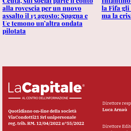
Ceuta, sui social parte il conto
Infantino 
alla rovescia per un nuovo
la Fifa gl
assalto il 15 agosto: Spagna e
ma la cris
Ue temono un’altra ondata
pilotata
Direttore res
Luca Arnaù
Quotidiano on-line della società
ViaCondotti21 Srl unipersonale
reg. trib. RM. 12/04/2022 n°55/2022
Direttore Edit