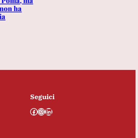
Difesa ed energia: l’Italia
ia Poma, ma
sceglie la clausola di
 non ha
salvaguardia da 36 miliardi
ia
Seguici
Facebook
Instagram
LinkedIn