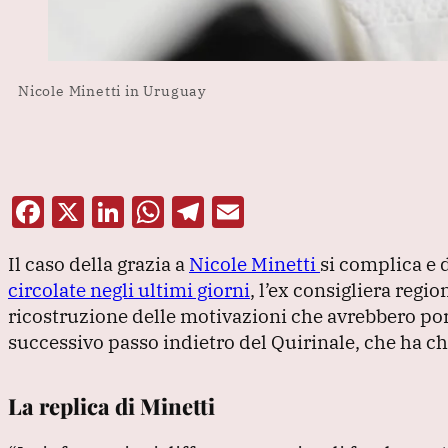
Nicole Minetti in Uruguay
F
X
Li
W
T
E
a
n
h
el
m
Il caso della grazia a
Nicole Minetti
si complica e 
c
k
at
e
ai
circolate negli ultimi giorni
, l’ex consigliera regi
e
e
s
gr
l
ricostruzione delle motivazioni che avrebbero porta
b
dI
A
a
successivo passo indietro del Quirinale, che ha c
o
n
p
m
o
p
La replica di Minetti
k