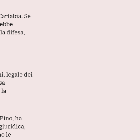
Cartabia.
Se
rebbe
la difesa,
, legale dei
sa
 la
 Pino, ha
giuridica,
o le