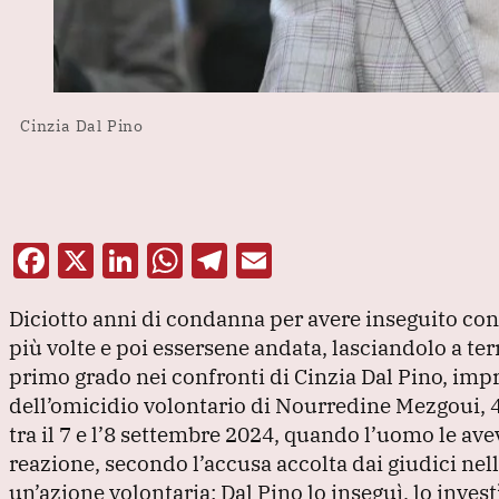
Cinzia Dal Pino
F
X
Li
W
T
E
a
n
h
el
m
Diciotto anni di condanna per avere inseguito con 
c
k
at
e
ai
più volte e poi essersene andata, lasciandolo a ter
e
e
s
gr
l
primo grado nei confronti di Cinzia Dal Pino, impr
b
dI
A
a
dell’omicidio volontario di Nourredine Mezgoui, 
o
n
p
m
tra il 7 e l’8 settembre 2024, quando l’uomo le ave
reazione, secondo l’accusa accolta dai giudici nel
o
p
un’azione volontaria: Dal Pino lo inseguì, lo invest