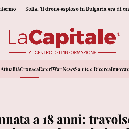
Sofia, 'il drone esploso in Bulgaria era di un tipo 
a
Attualità
Cronaca
Esteri
War News
Salute e Ricerca
Innovazi
nata a 18 anni: travols