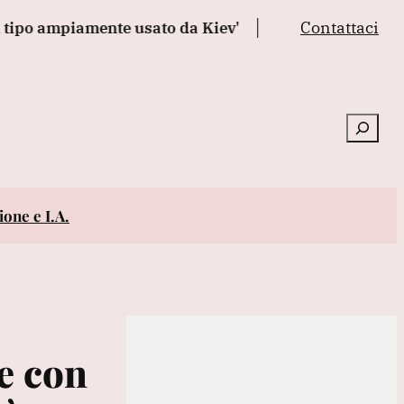
Contattaci
ampiamente usato da Kiev'
Il leone salvato dalla guer
Cerca
one e I.A.
e con