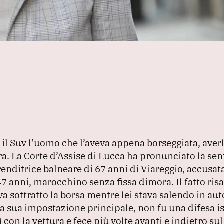
il Suv l’uomo che l’aveva appena borseggiata, averl
ra.
La Corte d’Assise di Lucca ha pronunciato la sen
enditrice balneare di 67 anni di Viareggio, accusat
47 anni, marocchino senza fissa dimora.
Il fatto ris
va sottratto la borsa mentre lei stava salendo in aut
la sua impostazione principale, non fu una difesa i
ì con la vettura e fece più volte avanti e indietro su