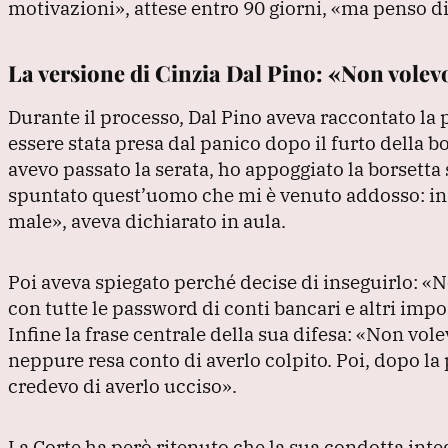
motivazioni»
, attese entro 90 giorni,
«ma penso di
La versione di Cinzia Dal Pino: «Non volev
Durante il processo, Dal Pino aveva raccontato la p
essere stata presa dal panico dopo il furto della b
avevo passato la serata, ho appoggiato la borsetta
spuntato quest’uomo che mi è venuto addosso: in u
male»
, aveva dichiarato in aula.
Poi aveva spiegato perché decise di inseguirlo:
«Ne
con tutte le password di conti bancari e altri impo
Infine la frase centrale della sua difesa:
«Non volev
neppure resa conto di averlo colpito.
Poi, dopo la
credevo di averlo ucciso»
.
La Corte ha però ritenuto che la sua condotta inte