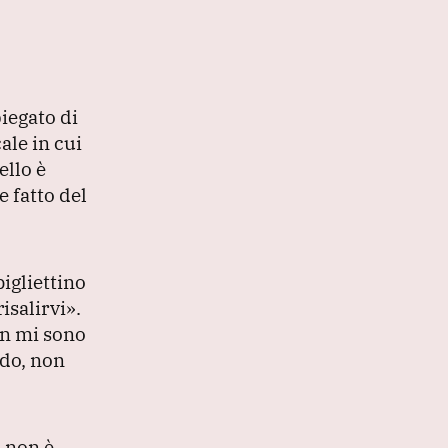
iegato di
ale in cui
ello è
 fatto del
bigliettino
isalirvi»
.
on mi sono
ndo, non
, non è