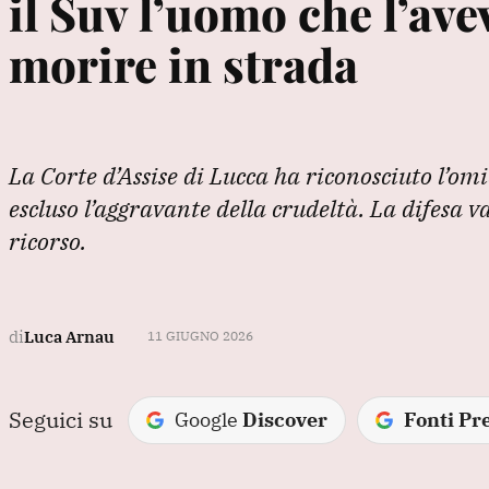
il Suv l’uomo che l’ave
morire in strada
La Corte d’Assise di Lucca ha riconosciuto l’om
escluso l’aggravante della crudeltà. La difesa 
ricorso.
di
Luca Arnau
11 GIUGNO 2026
Seguici su
Google
Discover
Fonti Pre