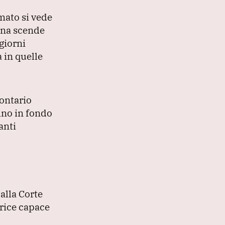
lmato si vede
nna scende
giorni
 in quelle
ontario
fino in fondo
anti
dalla Corte
trice capace