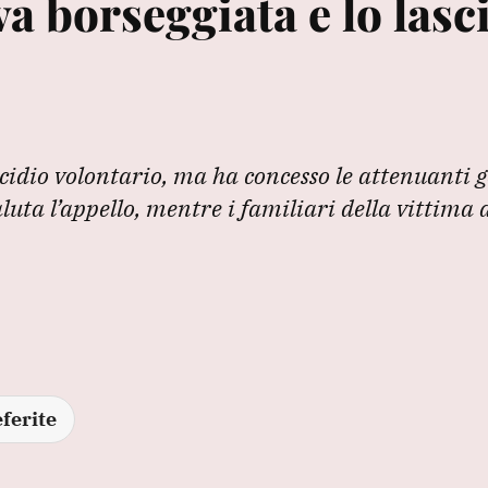
va borseggiata e lo lasc
icidio volontario, ma ha concesso le attenuanti 
valuta l’appello, mentre i familiari della vittim
ferite