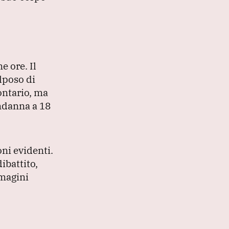
ne ore.
Il
lposo di
ontario, ma
ndanna a 18
oni evidenti.
ibattito,
mmagini