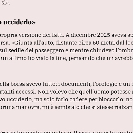
 sì»
.
o ucciderlo»
ropria versione dei fatti.
A dicembre 2025 aveva sp
orsa.
«Giunta all’auto, distante circa 50 metri dal loc
 sul sedile del passeggero e mentre chiudevo l’ombr
n attimo ho visto la fine, pensando che mi avrebbe
lla borsa avevo tutto: i documenti, l’orologio e un 
rtanti accessi.
Non volevo che quell’uomo potesse r
o ucciderlo, ma solo farlo cadere per bloccarlo: n
 prima manovra, mi è sembrato che si stesse rialza
grasse l’omicidio volontario.
Il caso, a questo punto