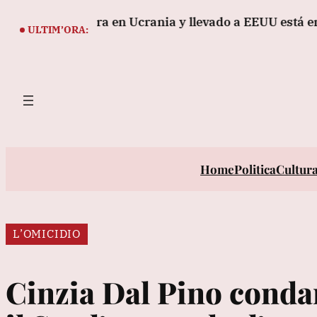
Vai
de la guerra en Ucrania y llevado a EEUU está enfermo
al
ULTIM’ORA:
contenuto
Home
Politica
Cultur
L’OMICIDIO
Cinzia Dal Pino condan