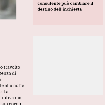
consulente può cambiare il
destino dell’inchiesta
o travolto
tenza di
a
ale alla notte
o.
La
stintiva ma
l suo corpo