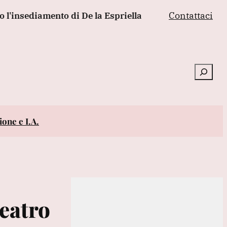
Contattaci
diamento di De la Espriella
Madrid, 'controlli alle fr
Cerca
one e I.A.
Teatro