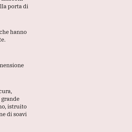
la porta di
s che hanno
te.
imensione
cura,
i grande
o, istruito
ne di soavi