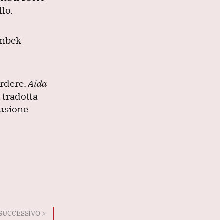
lo.
onbek
rdere.
Aida
 tradotta
lusione
SUCCESSIVO >