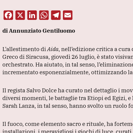
F
X
Li
W
T
E
a
n
h
el
m
di Annunziato Gentiluomo
c
k
at
e
ai
e
e
s
gr
l
L’allestimento di
Aida
, nell’edizione critica a cur
b
dI
A
a
Greco di Siracusa, giovedì 26 luglio, è stato vi
o
n
p
m
orchestrato.
Ha aiutato, in tal senso, l’eliminazion
o
p
incrementato esponenzialmente, ottimizzando la 
k
Il regista Salvo Dolce ha curato nel dettaglio i mo
diversi momenti, le battaglie tra Etiopi ed Egizi, 
Sarah Lanza, in tal senso, hanno svolto un ruolo
Il fuoco, come elemento sacro e rituale, ha forte
installazioni, i meravigliosi i giochi di luce, curat