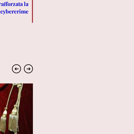
afforzata la
e cybercrime
➔
➔