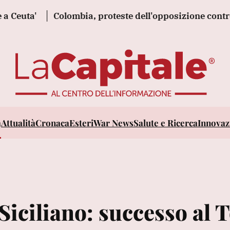
'
Colombia, proteste dell'opposizione contro l'inse
a
Attualità
Cronaca
Esteri
War News
Salute e Ricerca
Innovazi
Siciliano: successo al 