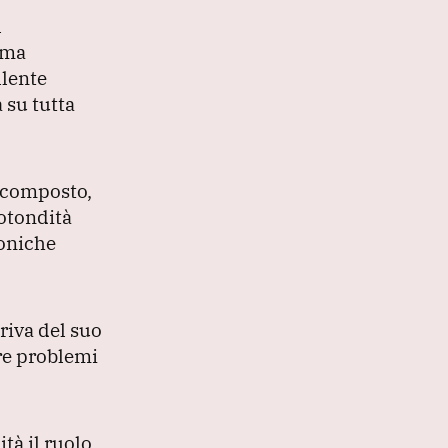
l
ama
llente
 su tutta
e composto,
rotondità
moniche
priva del suo
re problemi
tà il ruolo