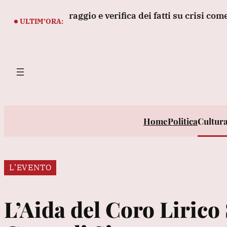
Vai
o monitoraggio e verifica dei fatti su crisi come a Ceuta
al
ULTIM’ORA:
contenuto
Home
Politica
Cultur
L’EVENTO
L’Aida del Coro Lirico 