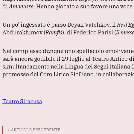
di
Amonasro
.
Hanno giocato a suo favore una voce r
Un po’ ingessato è parso Deyan Vatchkov, il
Re d’Eg
Abdurakhimov
(
Ramfis
), di Federico Parisi
(
il mess
Nel complesso dunque uno spettacolo emotivamen
sarà ancora godibile il 29 luglio al Teatro Antico
simultaneamente nella Lingua dei Segni Italiana
(
promosso dal Coro Lirico Siciliano, in collaboraz
Teatro Siracusa
< ARTICOLO PRECEDENTE