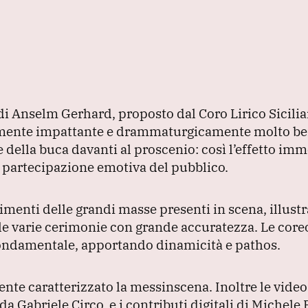
a di Anselm Gerhard, proposto dal Coro Lirico Sicilia
sivamente impattante e drammaturgicamente molto b
e della buca davanti al proscenio: così l’effetto imm
partecipazione emotiva del pubblico.
vimenti delle grandi masse presenti in scena, illust
e le varie cerimonie con grande accuratezza.
Le core
 fondamentale, apportando dinamicità e pathos.
mente caratterizzato la messinscena.
Inoltre le video
i da Gabriele Circo, e i contributi digitali di Michele