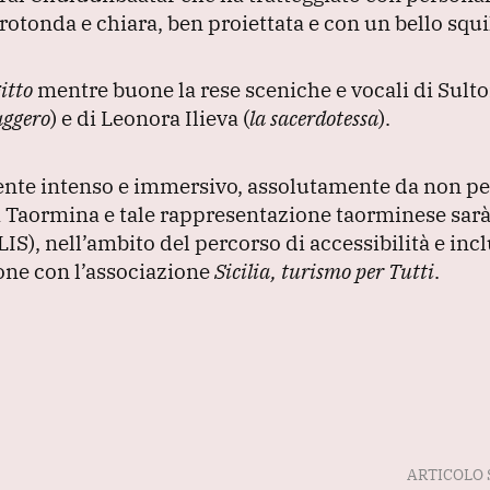
otonda e chiara, ben proiettata e con un bello squil
itto
mentre buone la rese sceniche e vocali di Sult
aggero
) e di Leonora Ilieva
(
la sacerdotessa
).
te intenso e immersivo, assolutamente da non pe
 di Taormina e tale rappresentazione taorminese sarà
LIS
), nell’ambito del percorso di accessibilità e inc
ione con l’associazione
Sicilia, turismo per Tutti
.
ARTICOLO 