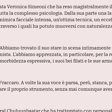
 stata Veronica Simeoni che ha reso magistralmente i
utta la complesso psicologia.
Dalla sua parte una l
mimica facciale intensa, un’ottima tecnica, un ecce
traverso i quali ha potuto muoversi con naturalezza
Abbiamo trovato il suo stare in scena intimament
nista.
L’abbiamo apprezzata, in particolare, per la 
 morbidezza espressiva, i suoi bei filati e le sue ar
 Fraccaro.
A volte la sua voce è parsa, però, stanca, 
rzare il proprio strumento, senza mai comunque ave
al Chuluunbaatar che ha tratteggiato con personali