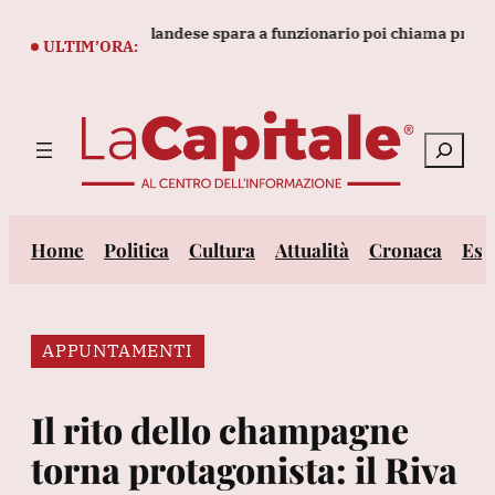
Vai
parlamentare thailandese spara a funzionario poi chiama progra
al
ULTIM’ORA:
contenuto
Cerca
Home
Politica
Cultura
Attualità
Cronaca
Est
APPUNTAMENTI
Il rito dello champagne
torna protagonista: il Riva