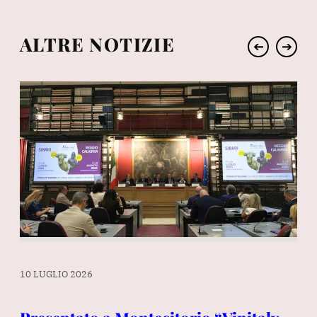
ALTRE NOTIZIE
➔
➔
10 LUGLIO 2026
3 L