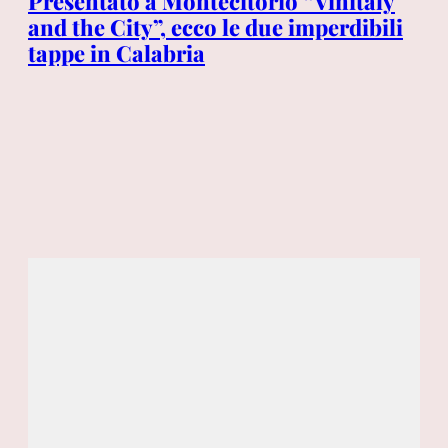
è
Presentato a Montecitorio “Vinitaly
Ce
tà
and the City”, ecco le due imperdibili
le 
tappe in Calabria
in