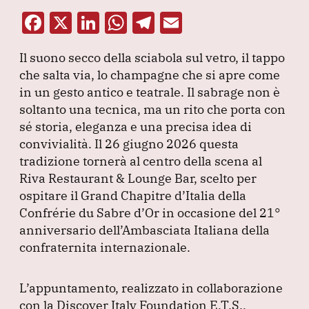
F
X
Li
W
T
E
a
n
h
el
m
Il suono secco della sciabola sul vetro, il tappo
c
k
at
e
ai
che salta via, lo champagne che si apre come
e
e
s
gr
l
in un gesto antico e teatrale.
Il sabrage non è
b
dI
A
a
soltanto una tecnica, ma un rito che porta con
sé storia, eleganza e una precisa idea di
o
n
p
m
convivialità.
Il 26 giugno 2026 questa
o
p
tradizione tornerà al centro della scena al
k
Riva Restaurant & Lounge Bar, scelto per
ospitare il Grand Chapitre d’Italia della
Confrérie du Sabre d’Or in occasione del 21°
anniversario dell’Ambasciata Italiana della
confraternita internazionale.
L’appuntamento, realizzato in collaborazione
con la Discover Italy Foundation E.T.S.,